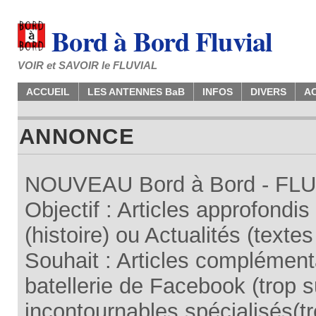
Bord à Bord Fluvial
VOIR et SAVOIR le FLUVIAL
ACCUEIL
LES ANTENNES BaB
INFOS
DIVERS
A
ANNONCE
NOUVEAU Bord à Bord - FLUV
Objectif : Articles approfondi
(histoire) ou Actualités (texte
Souhait : Articles complémenta
batellerie de Facebook (trop su
incontournables spécialisés(tr