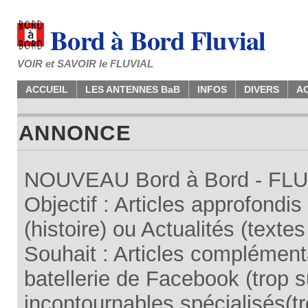
Bord à Bord Fluvial
VOIR et SAVOIR le FLUVIAL
ACCUEIL
LES ANTENNES BaB
INFOS
DIVERS
A
ANNONCE
NOUVEAU Bord à Bord - FLUV
Objectif : Articles approfondi
(histoire) ou Actualités (texte
Souhait : Articles complémenta
batellerie de Facebook (trop su
incontournables spécialisés(tr