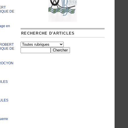
ERT
RQUE DE
age en
RECHERCHE D'ARTICLES
A ROBERT
RQUE DE
PROCYON
ULES
JULES
uerre