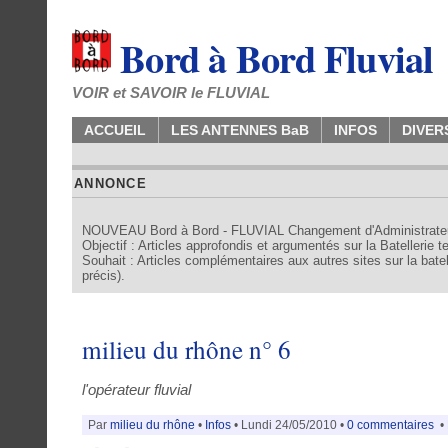
Bord à Bord Fluvial
VOIR et SAVOIR le FLUVIAL
ACCUEIL
LES ANTENNES BaB
INFOS
DIVER
ANNONCE
NOUVEAU Bord à Bord - FLUVIAL Changement d'Administrate
Objectif : Articles approfondis et argumentés sur la Batellerie 
Souhait : Articles complémentaires aux autres sites sur la batell
précis).
milieu du rhône n° 6
l'opérateur fluvial
Par
milieu du rhône
•
Infos
• Lundi 24/05/2010 •
0 commentaires
• 