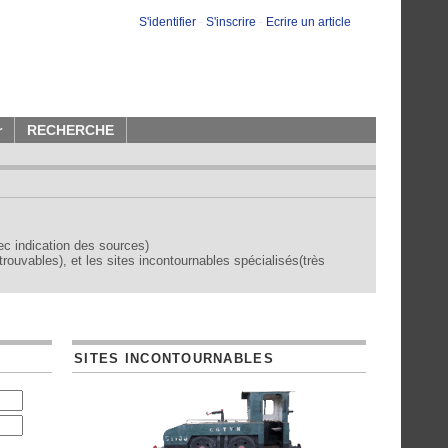
S'identifier
-
S'inscrire
-
Ecrire un article
r
RECHERCHE
vec indication des sources)
trouvables), et les sites incontournables spécialisés(très
SITES INCONTOURNABLES