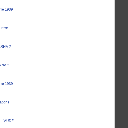
rre 1939
uerre
ERNA ?
RNA ?
rre 1939
ations
e L'AUDE