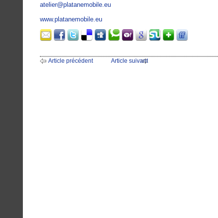
atelier@platanemobile.eu
www.platanemobile.eu
Article précédent
Article suivant