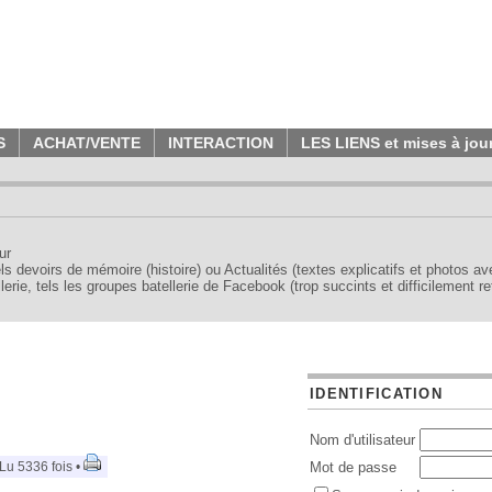
S
ACHAT/VENTE
INTERACTION
LES LIENS et mises à jou
ur
tels devoirs de mémoire (histoire) ou Actualités (textes explicatifs et photos a
erie, tels les groupes batellerie de Facebook (trop succints et difficilement re
IDENTIFICATION
Nom d'utilisateur
Lu 5336 fois •
Mot de passe