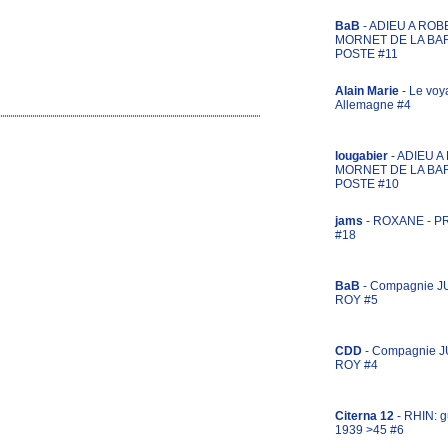
BaB
- ADIEU A ROB
MORNET DE LA BA
POSTE #11
Alain Marie
- Le voy
Allemagne #4
lougabier
- ADIEU 
MORNET DE LA BA
POSTE #10
jams
- ROXANE - 
#18
BaB
- Compagnie J
ROY #5
CDD
- Compagnie 
ROY #4
Citerna 12
- RHIN: g
1939 >45 #6