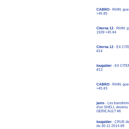
CABRO
- RHIN: gue
>45 #5
Citerna 12
- RHIN: g
1939 >45 #4
Citerna 12
- EX CIT
#14
lougabier
- EX CITE
#13
CABRO
- RHIN: gue
>45 #3
jams
- Les transform
d'un SHELL devenu
GERICAULT #6
lougabier
- CRUE d
du 30-11-2014 #9