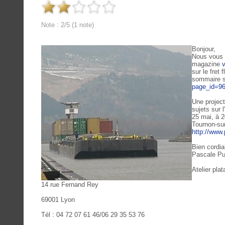
Note : 2/5 (1 note)
Bonjour,
Nous vous 
magazine
sur le fret
sommaire 
page_id=9
Une project
sujets sur l
25 mai, à 
Tournon-sur
http://www.
Bien cordi
Pascale Pu
Atelier pla
14 rue Fernand Rey
69001 Lyon
Tél : 04 72 07 61 46/06 29 35 53 76