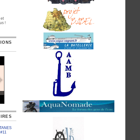
 et
us !
TIONS
IRES
ATANES
 #11