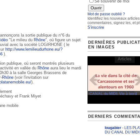
Se souvenir de moi
Mot de passe oublié ?
Identifiez les nouveaux articles
commentaires, signez les, et pl
S'inscrire
annonçons la sortie publique du n°6 du
vidéo
"Le milieu du
Rhône
", où figure un sujet
DERNIÈRES PUBLICA
 fluvial avec la société LOGIRHONE ( le
EN IMAGES
sur
http://www.lemilieudurhone.eu/?
66
).
Articles
ion publique, où seront montrés plusieurs
'activité en vallée du
Rhône
aura lieu le mardi
20h30 à la salle Georges Brassens de
-
Rhône
(voir l'invitation sur
platanemobile.eu/
).
alement
CANAL du MIDI: Vie à bord
échavy et Frank Miyet
tane mobile
DERNIERS COMMENTA
lougabier
- LES PL
DU CANAL DU MIDI