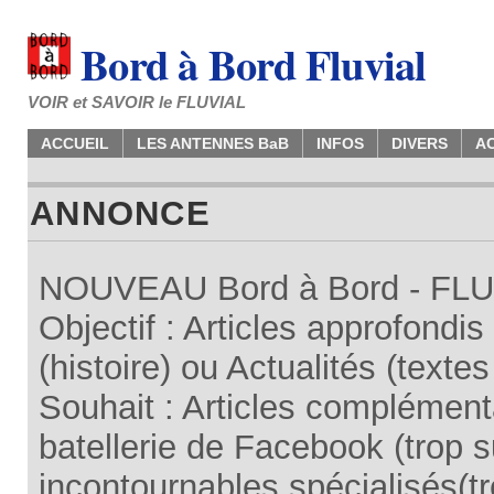
Bord à Bord Fluvial
VOIR et SAVOIR le FLUVIAL
ACCUEIL
LES ANTENNES BaB
INFOS
DIVERS
A
ANNONCE
NOUVEAU Bord à Bord - FLUV
Objectif : Articles approfondi
(histoire) ou Actualités (texte
Souhait : Articles complémenta
batellerie de Facebook (trop su
incontournables spécialisés(tr