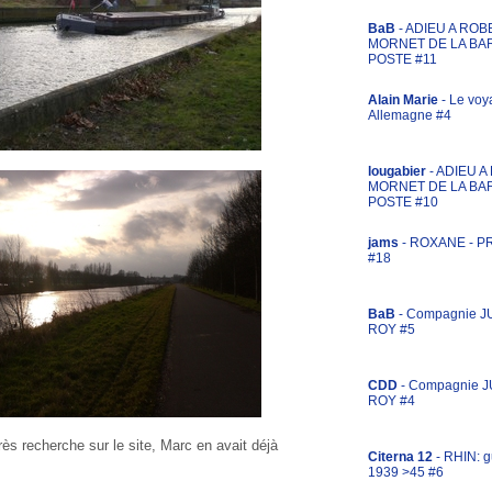
BaB
- ADIEU A ROB
MORNET DE LA BA
POSTE #11
Alain Marie
- Le voy
Allemagne #4
lougabier
- ADIEU 
MORNET DE LA BA
POSTE #10
jams
- ROXANE - 
#18
BaB
- Compagnie J
ROY #5
CDD
- Compagnie 
ROY #4
s recherche sur le site, Marc en avait déjà
Citerna 12
- RHIN: g
1939 >45 #6