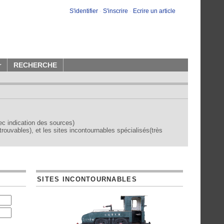
S'identifier
-
S'inscrire
-
Ecrire un article
r
RECHERCHE
vec indication des sources)
trouvables), et les sites incontournables spécialisés(très
SITES INCONTOURNABLES