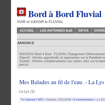
Bord à Bord Fluvial
VOIR et SAVOIR le FLUVIAL
ACCUEIL
LES ANTENNES BaB
INFOS
DIVER
ANNONCE
NOUVEAU Bord à Bord - FLUVIAL Changement d'Administrate
Objectif : Articles approfondis et argumentés sur la Batellerie 
Souhait : Articles complémentaires aux autres sites sur la batell
précis).
Mes Balades au fil de l'eau. - La Lys
La Lys (1)
Par
Nanard
•
NPC
• Samedi 12/01/2008 •
9 commentaires
• Lu 818