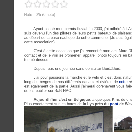
Note : 0/5 (0 note)
Ayant passé mon permis fluvial fin 2003, j'ai adhéré à l' A
suis devenu l'un des pilotes de leurs petits bateaux de plaisa
au départ de la base nautique de cette commune. (Je suis égal
cette association).
C'est à cette occasion que j'ai rencontré mon ami Marc DEB
contact et de le voir se promener l'appareil photo toujours en bat
tombé dessus.
Depuis, pas une journée sans consulter BordàBord.
J'ai pour passions la marche et le vélo et c'est donc nat
long des berges de nos différents canaux et rivières de
notre
ré
est également de la partie. Aussi j'aimerai dorénavent vous fair
de les publier sur BaB NPC.
Aujourdh'hui c'est en Belgique
, à quelques Kms de ch
Plus exactement sur les bords de
la Lys près du
pont
de Wev