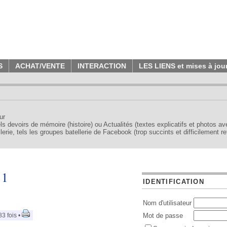
S
ACHAT/VENTE
INTERACTION
LES LIENS et mises à jou
ur
tels devoirs de mémoire (histoire) ou Actualités (textes explicatifs et photos a
erie, tels les groupes batellerie de Facebook (trop succints et difficilement re
 1
IDENTIFICATION
Nom d'utilisateur
3 fois •
Mot de passe