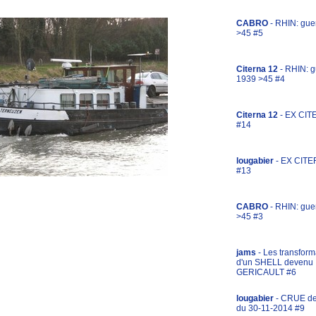
CABRO
- RHIN: gue
>45 #5
Citerna 12
- RHIN: g
1939 >45 #4
Citerna 12
- EX CIT
#14
lougabier
- EX CITE
#13
CABRO
- RHIN: gue
>45 #3
jams
- Les transform
d'un SHELL devenu
GERICAULT #6
lougabier
- CRUE d
du 30-11-2014 #9