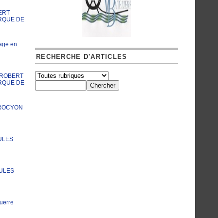
ERT
RQUE DE
age en
RECHERCHE D'ARTICLES
A ROBERT
RQUE DE
PROCYON
ULES
JULES
uerre