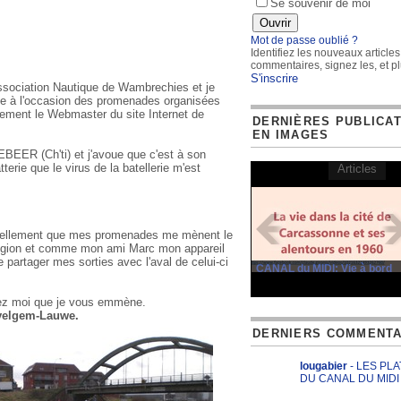
Se souvenir de moi
Mot de passe oublié ?
Identifiez les nouveaux articles
commentaires, signez les, et pl
S'inscrire
ssociation Nautique de Wambrechies et je
nce à l'occasion des promenades organisées
ement le Webmaster du site Internet de
DERNIÈRES PUBLICA
EN IMAGES
EER (Ch'ti) et j'avoue que c'est à son
terie que le virus de la batellerie m'est
Articles
urellement que mes promenades me mènent le
gion et comme mon ami Marc mon appareil
e partager mes sorties avec l'aval de celui-ci
CANAL du MIDI: Vie à bord
ez moi que je vous emmène.
elgem-Lauwe.
DERNIERS COMMENTA
lougabier
- LES PL
DU CANAL DU MIDI