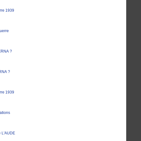
rre 1939
uerre
ERNA ?
RNA ?
rre 1939
ations
e L'AUDE