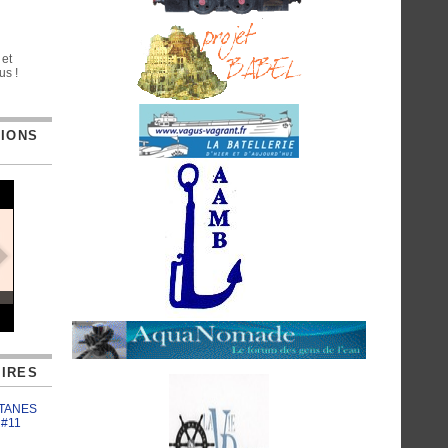
 et
us !
TIONS
IRES
ATANES
 #11