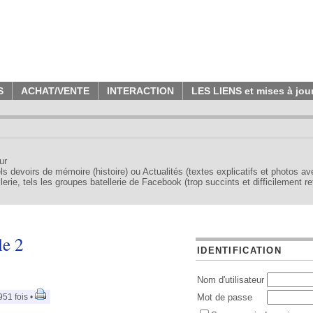
S
ACHAT/VENTE
INTERACTION
LES LIENS et mises à jou
ur
tels devoirs de mémoire (histoire) ou Actualités (textes explicatifs et photos a
erie, tels les groupes batellerie de Facebook (trop succints et difficilement re
le 2
IDENTIFICATION
Nom d'utilisateur
951 fois •
Mot de passe