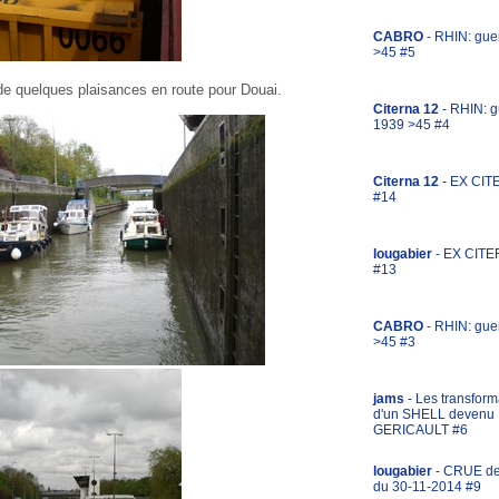
CABRO
- RHIN: gue
>45 #5
 quelques plaisances en route pour Douai.
Citerna 12
- RHIN: g
1939 >45 #4
Citerna 12
- EX CIT
#14
lougabier
- EX CITE
#13
CABRO
- RHIN: gue
>45 #3
jams
- Les transform
d'un SHELL devenu
GERICAULT #6
lougabier
- CRUE d
du 30-11-2014 #9