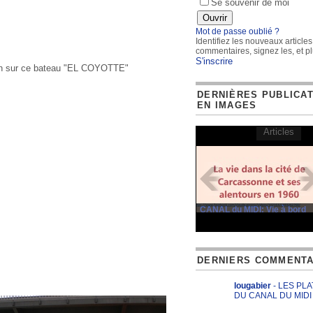
Se souvenir de moi
Mot de passe oublié ?
Identifiez les nouveaux articles
commentaires, signez les, et pl
S'inscrire
 enfin sur ce bateau "EL COYOTTE"
DERNIÈRES PUBLICA
EN IMAGES
Articles
CANAL du MIDI: Vie à bord
DERNIERS COMMENTA
lougabier
- LES PL
DU CANAL DU MIDI