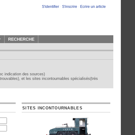
S'identifier
-
S'inscrire
-
Ecrire un article
r
RECHERCHE
vec indication des sources)
trouvables), et les sites incontournables spécialisés(très
SITES INCONTOURNABLES