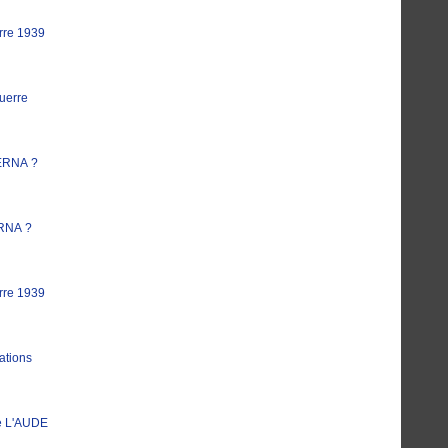
rre 1939
uerre
ERNA ?
RNA ?
rre 1939
ations
e L'AUDE