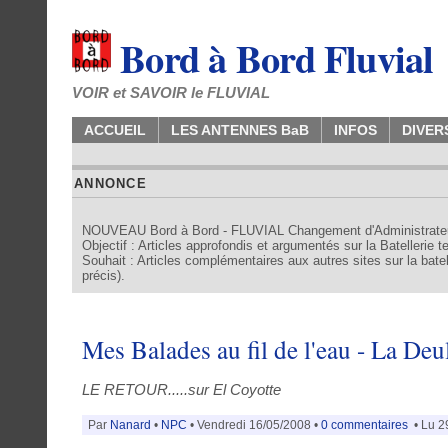
Bord à Bord Fluvial
VOIR et SAVOIR le FLUVIAL
ACCUEIL
LES ANTENNES BaB
INFOS
DIVER
ANNONCE
NOUVEAU Bord à Bord - FLUVIAL Changement d'Administrate
Objectif : Articles approfondis et argumentés sur la Batellerie 
Souhait : Articles complémentaires aux autres sites sur la batell
précis).
Mes Balades au fil de l'eau - La Deu
LE RETOUR.....sur El Coyotte
Par
Nanard
•
NPC
• Vendredi 16/05/2008 •
0 commentaires
• Lu 2