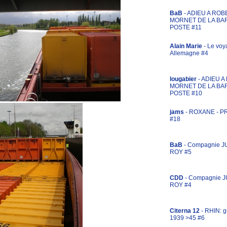
BaB
- ADIEU A ROB
MORNET DE LA BA
POSTE #11
Alain Marie
- Le voy
Allemagne #4
lougabier
- ADIEU 
MORNET DE LA BA
POSTE #10
jams
- ROXANE - 
#18
BaB
- Compagnie J
ROY #5
CDD
- Compagnie 
ROY #4
Citerna 12
- RHIN: g
1939 >45 #6