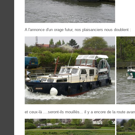
A l'annonce d'un orage futur, nos plaisanciers nous doublent :
et ceux-là ....seront-ils mouillés... il y a encore de la route ava