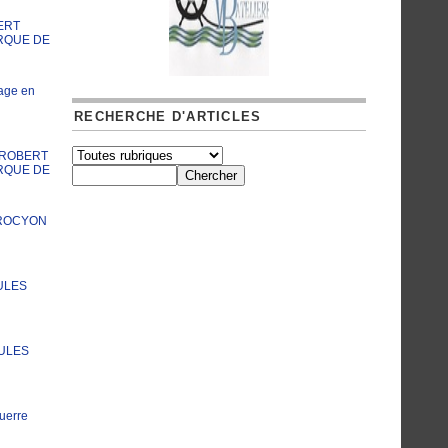
ERT
RQUE DE
age en
RECHERCHE D'ARTICLES
A ROBERT
RQUE DE
PROCYON
ULES
JULES
uerre