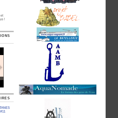
 et
us !
TIONS
IRES
ATANES
 #11