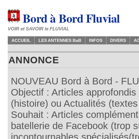
Bord à Bord Fluvial
VOIR et SAVOIR le FLUVIAL
ACCUEIL
LES ANTENNES BaB
INFOS
DIVERS
A
ANNONCE
NOUVEAU Bord à Bord - FLUV
Objectif : Articles approfondi
(histoire) ou Actualités (texte
Souhait : Articles complémenta
batellerie de Facebook (trop su
incontournables spécialisés(tr