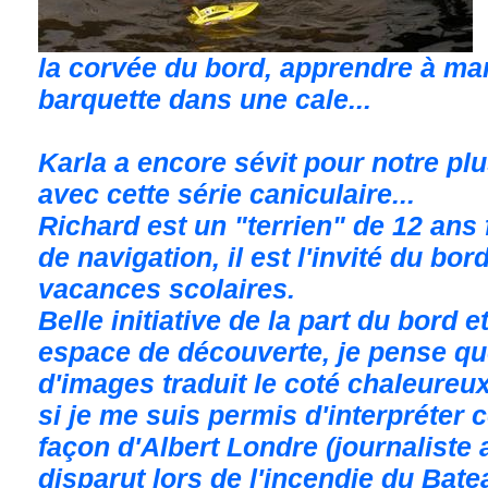
la corvée du bord, apprendre à m
barquette dans une cale...
Karla a encore sévit pour notre p
avec cette série caniculaire...
Richard est un "terrien" de 12 ans 
de navigation, il est l'invité du bo
vacances scolaires.
Belle initiative de la part du bord 
espace de découverte, je pense que
d'images traduit le coté chaleureux
si je me suis permis d'interpréter 
façon d'Albert Londre (journaliste a
disparut lors de l'incendie du Bat