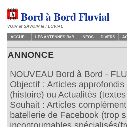
Bord à Bord Fluvial
VOIR et SAVOIR le FLUVIAL
ACCUEIL
LES ANTENNES BaB
INFOS
DIVERS
A
ANNONCE
NOUVEAU Bord à Bord - FLUV
Objectif : Articles approfondi
(histoire) ou Actualités (texte
Souhait : Articles complémenta
batellerie de Facebook (trop su
incontournables spécialisés(tr