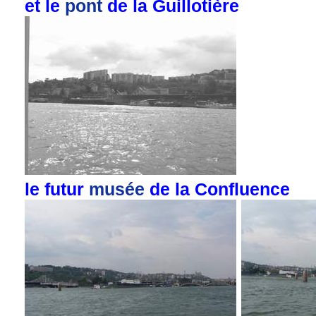
et le
pont
de la Guillotière
le futur
musée
de la Confluence