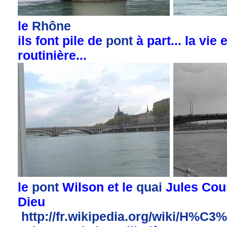
le
Rhône
l
ils font pile de
pont
à part... la vi
routinière...
le
pont
Wilson et le
quai
Jules Cour
Dieu
http://fr.wikipedia.org/wiki/H%C3