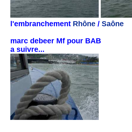
l'embranchement
Rhône
/
Saône
marc debeer Mf pour BAB
a suivre...