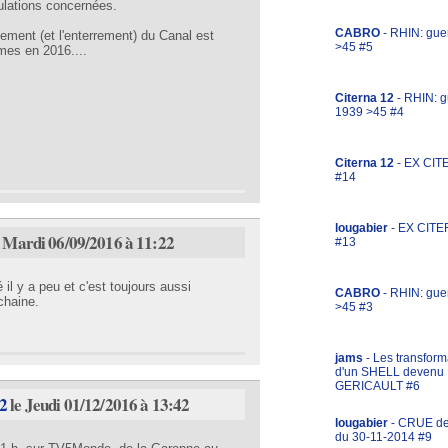
ulations concernées.
CABRO
- RHIN: gue
ssement (et l'enterrement) du Canal est
>45 #5
mmes en 2016....
Citerna 12
- RHIN: g
1939 >45 #4
Citerna 12
- EX CIT
#14
lougabier
- EX CITE
 Mardi 06/09/2016 à 11:22
#13
 il y a peu et c'est toujours aussi
CABRO
- RHIN: gue
ochaine.
>45 #3
jams
- Les transform
d'un SHELL devenu
GERICAULT #6
12
le Jeudi 01/12/2016 à 13:42
lougabier
- CRUE d
du 30-11-2014 #9