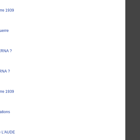
rre 1939
uerre
ERNA ?
RNA ?
rre 1939
ations
e L'AUDE