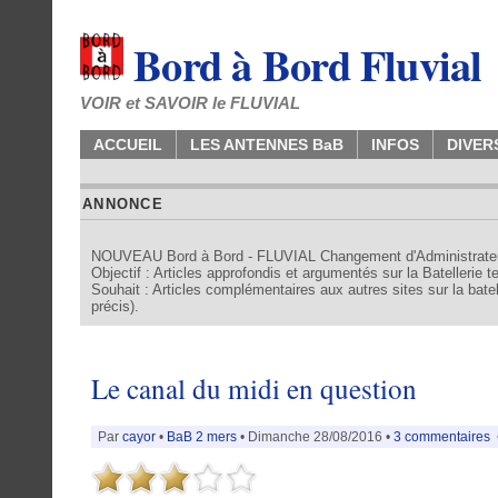
Bord à Bord Fluvial
VOIR et SAVOIR le FLUVIAL
ACCUEIL
LES ANTENNES BaB
INFOS
DIVER
ANNONCE
NOUVEAU Bord à Bord - FLUVIAL Changement d'Administrate
Objectif : Articles approfondis et argumentés sur la Batellerie 
Souhait : Articles complémentaires aux autres sites sur la batell
précis).
Le canal du midi en question
Par
cayor
•
BaB 2 mers
• Dimanche 28/08/2016 •
3 commentaires
•