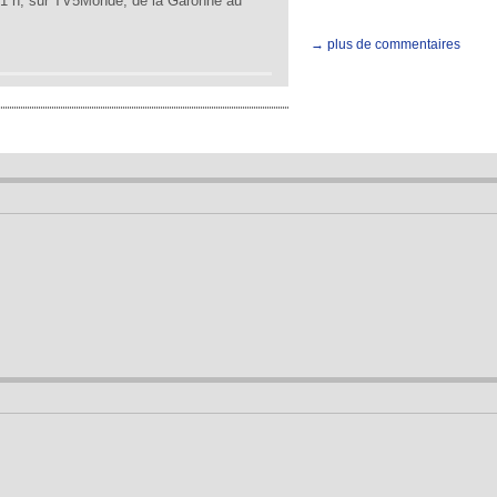
21 h, sur TV5Monde, de la Garonne au
→ plus de commentaires