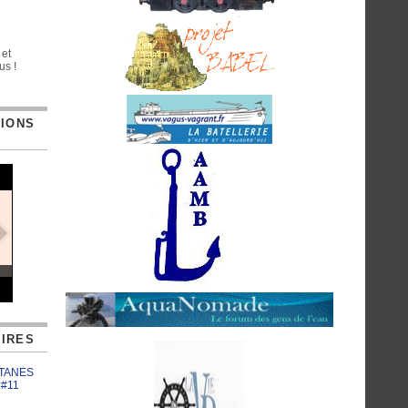
 et
us !
TIONS
IRES
ATANES
 #11