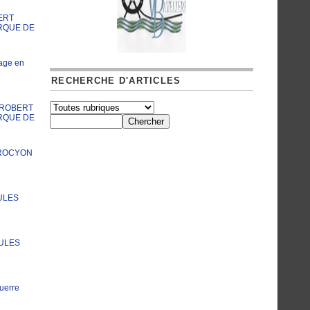
ERT
RQUE DE
age en
RECHERCHE D'ARTICLES
A ROBERT
RQUE DE
PROCYON
ULES
JULES
uerre