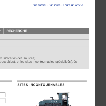
S'identifier
-
S'inscrire
-
Ecrire un article
r
RECHERCHE
vec indication des sources)
trouvables), et les sites incontournables spécialisés(très
SITES INCONTOURNABLES