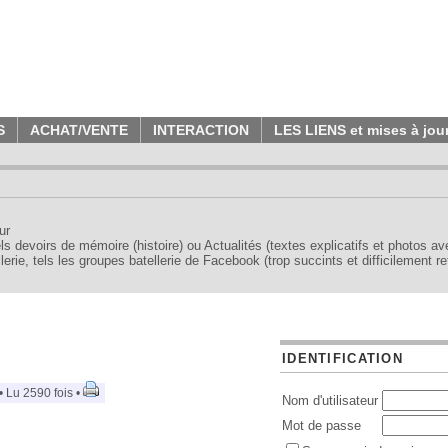
S
ACHAT/VENTE
INTERACTION
LES LIENS et mises à jou
ur
tels devoirs de mémoire (histoire) ou Actualités (textes explicatifs et photos a
erie, tels les groupes batellerie de Facebook (trop succints et difficilement re
IDENTIFICATION
 Lu 2590 fois •
Nom d'utilisateur
Mot de passe