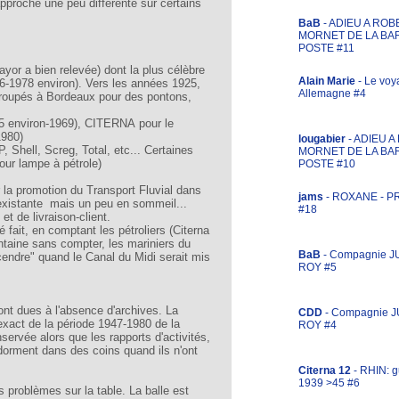
proche une peu différente sur certains
BaB
- ADIEU A ROB
MORNET DE LA BA
POSTE #11
ayor a bien relevée) dont la plus célèbre
Alain Marie
- Le voy
6-1978 environ). Vers les années 1925,
Allemagne #4
egroupés à Bordeaux pour des pontons,
5 environ-1969), CITERNA pour le
1980)
lougabier
- ADIEU 
, Shell, Screg, Total, etc... Certaines
MORNET DE LA BA
our lampe à pétrole)
POSTE #10
r la promotion du Transport Fluvial dans
jams
- ROXANE - 
existante mais un peu en sommeil...
#18
et de livraison-client.
 fait, en comptant les pétroliers (Citerna
antaine sans compter, les mariniers du
BaB
- Compagnie J
cendre" quand le Canal du Midi serait mis
ROY #5
nt dues à l'absence d'archives. La
CDD
- Compagnie 
 exact de la période 1947-1980 de la
ROY #4
nservée alors que les rapports d'activités,
dorment dans des coins quand ils n'ont
Citerna 12
- RHIN: g
1939 >45 #6
problèmes sur la table. La balle est