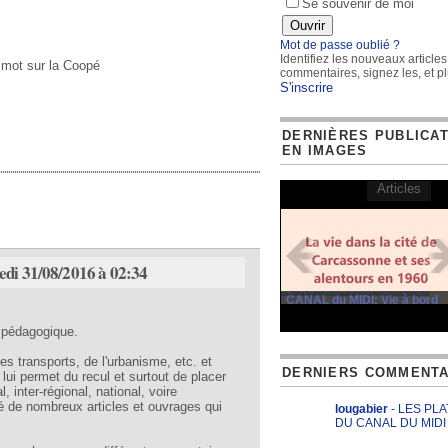
Se souvenir de moi
Mot de passe oublié ?
Identifiez les nouveaux articles
mot sur la Coopé
commentaires, signez les, et pl
S'inscrire
DERNIÈRES PUBLICA
EN IMAGES
Articles
edi 31/08/2016 à 02:34
CANAL du MIDI: Vie à bord
 pédagogique.
transports, de l'urbanisme, etc. et
DERNIERS COMMENTA
i lui permet du recul et surtout de placer
 inter-régional, national, voire
ié de nombreux articles et ouvrages qui
lougabier
- LES PL
DU CANAL DU MIDI