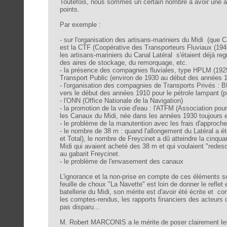
Toutefois, nous sommes un certain nombre à avoir une ap
points.
Par exemple :
- sur l'organisation des artisans-mariniers du Midi (que C
est la CTF (Coopérative des Transporteurs Fluviaux (194
les artisans-mariniers du Canal Latéral s'étaient déjà r
des aires de stockage, du remorquage, etc.
- la présence des compagnies fluviales, type HPLM (192
Transport Public (environ de 1930 au début des années 
- l'organisation des compagnies de Transports Privés : BP
vers le début des années 1910 pour le pétrole lampant (p
- l'ONN (Office Nationale de la Navigation)
- la promotion de la voie d'eau : l'ATFM (Association pou
les Canaux du Midi, née dans les années 1930 toujours 
- le problème de la manutention avec les frais d'approche 
- le nombre de 38 m : quand l'allongement du Latéral a été
et Total), le nombre de Freycinet a dû atteindre la cinqu
Midi qui avaient acheté des 38 m et qui voulaient "redes
au gabarit Freycinet.
- le problème de l'envasement des canaux
L'ignorance et la non-prise en compte de ces éléments so
feuille de choux "La Navette" est loin de donner le reflet
batellerie du Midi, son mérite est d'avoir été écrite et co
les comptes-rendus, les rapports financiers des acteurs 
pas disparu...
M. Robert MARCONIS a le mérite de poser clairement les 