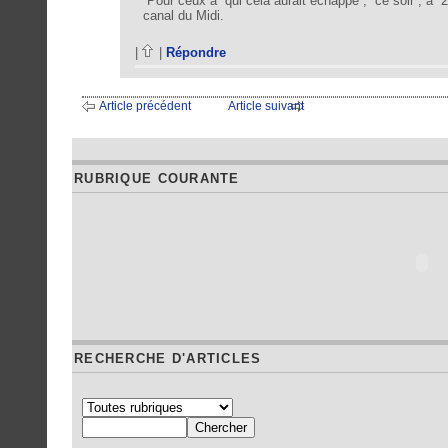
Pour ceux à qui cela aurait échappé , ce soir , à 
canal du Midi.
|
|
Répondre
Article précédent
Article suivant
RUBRIQUE COURANTE
RECHERCHE D'ARTICLES