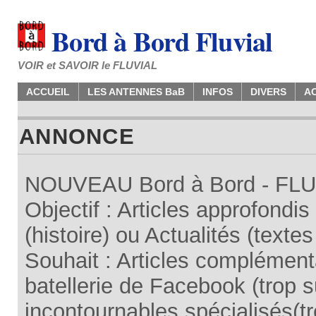
Bord à Bord Fluvial
VOIR et SAVOIR le FLUVIAL
ACCUEIL
LES ANTENNES BaB
INFOS
DIVERS
A
ANNONCE
NOUVEAU Bord à Bord - FLUV
Objectif : Articles approfondi
(histoire) ou Actualités (texte
Souhait : Articles complémenta
batellerie de Facebook (trop su
incontournables spécialisés(tr