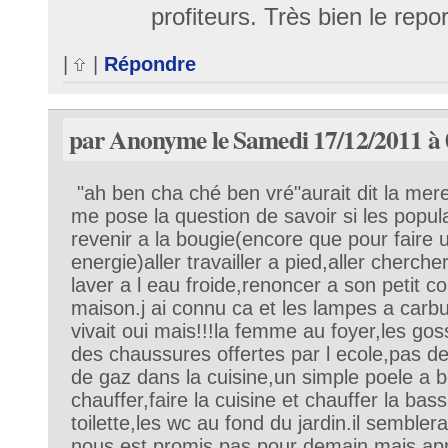
profiteurs. Très bien le repo
|
|
Répondre
par Anonyme le Samedi 17/12/2011 à 
"ah ben cha ché ben vré"aurait dit la mere
me pose la question de savoir si les popul
revenir a la bougie(encore que pour faire u
energie)aller travailler a pied,aller cherche
laver a l eau froide,renoncer a son petit c
maison.j ai connu ca et les lampes a carb
vivait oui mais!!!la femme au foyer,les gos
des chaussures offertes par l ecole,pas d
de gaz dans la cuisine,un simple poele a b
chauffer,faire la cuisine et chauffer la bas
toilette,les wc au fond du jardin.il semblera
nous est promis pas pour demain mais apr