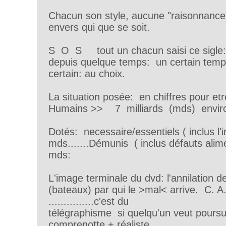
Chacun son style, aucune "raisonnance"
envers qui que se soit.
S O S tout un chacun saisi ce sigl
depuis quelque temps: un certain te
certain: au choix.
La situation posée: en chiffres pour et
Humains >> 7 milliards (mds) envir
Dotés: necessaire/essentiels ( inclus l'i
mds.......Démunis ( inclus défauts alim
mds:
L'image terminale du dvd: l'annilation d
(bateaux) par qui le >mal< arrive. C. A
...............c'est du
télégraphisme si quelqu'un veut poursu
comprenotte + réaliste..........