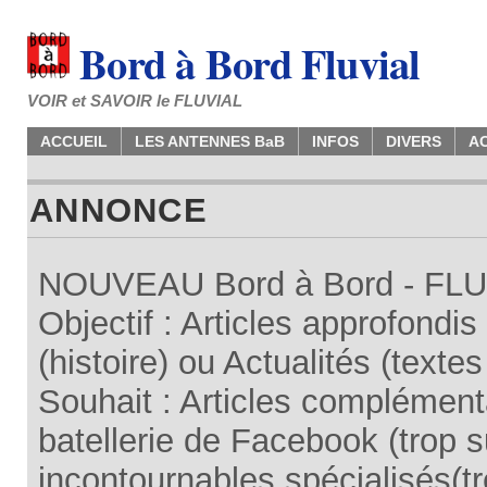
Bord à Bord Fluvial
VOIR et SAVOIR le FLUVIAL
ACCUEIL
LES ANTENNES BaB
INFOS
DIVERS
A
ANNONCE
NOUVEAU Bord à Bord - FLUV
Objectif : Articles approfondi
(histoire) ou Actualités (texte
Souhait : Articles complémenta
batellerie de Facebook (trop su
incontournables spécialisés(tr