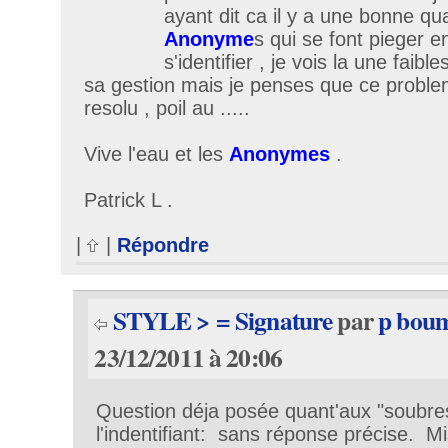
ayant dit ca il y a une bonne qua
Anonyme
s qui se font pieger e
s'identifier , je vois la une faibl
sa gestion mais je penses que ce proble
resolu , poil au .....
Vive l'eau et les
Anonymes
.
Patrick L .
|
|
Répondre
STYLE > = Signature
par
p bou
23/12/2011 à 20:06
Question déja posée quant'aux "soubre
l'indentifiant: sans réponse précise. Mi