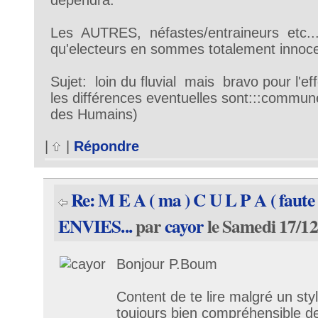
dépendra.
Les AUTRES, néfastes/entraineurs etc....
qu'electeurs en sommes totalement innoce
Sujet: loin du fluvial mais bravo pour l'e
les différences eventuelles sont:::com
des Humains)
|
|
Répondre
Re: M E A ( ma ) C U L P A ( faute )
ENVIES...
par
cayor
le Samedi 17/12
Bonjour P.Boum
Content de te lire malgré un sty
toujours bien compréhensible d