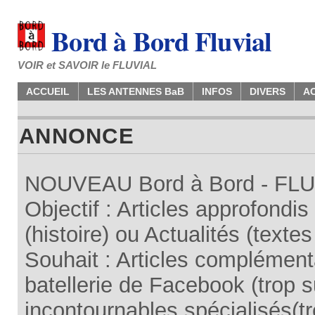
Bord à Bord Fluvial
VOIR et SAVOIR le FLUVIAL
ACCUEIL
LES ANTENNES BaB
INFOS
DIVERS
A
ANNONCE
NOUVEAU Bord à Bord - FLUV
Objectif : Articles approfondi
(histoire) ou Actualités (texte
Souhait : Articles complémenta
batellerie de Facebook (trop su
incontournables spécialisés(tr