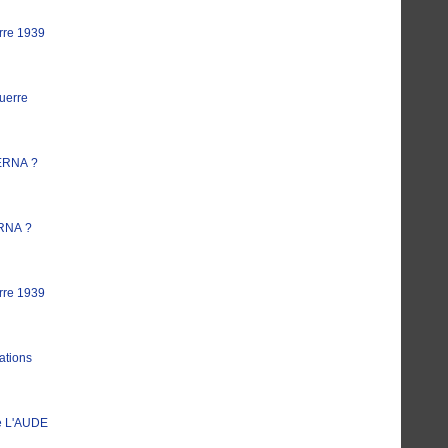
rre 1939
uerre
ERNA ?
RNA ?
rre 1939
ations
e L'AUDE