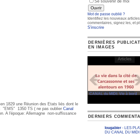
Se souvenir de moi
Mot de passe oublié ?
Identifiez les nouveaux articles
commentaires, signez les, et pl
S'inscrire
DERNIÈRES PUBLICA
EN IMAGES
Articles
CANAL du MIDI: Vie à bord
n 1829 une Réunion des Etats liés dont le
 "EMS" 1350 TS ( ne pas oublier
Canal
n. A l'époque: Allemagne non-suffissance
DERNIERS COMMENTA
lougabier
- LES PL
DU CANAL DU MIDI