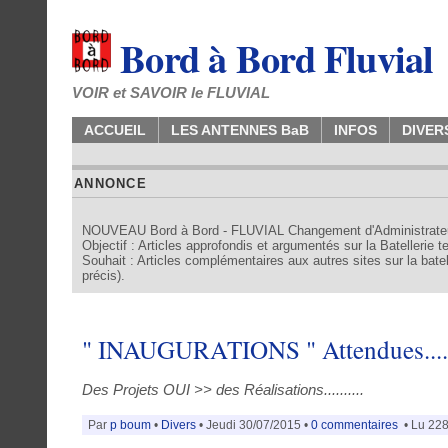
Bord à Bord Fluvial
VOIR et SAVOIR le FLUVIAL
ACCUEIL
LES ANTENNES BaB
INFOS
DIVER
ANNONCE
NOUVEAU Bord à Bord - FLUVIAL Changement d'Administrate
Objectif : Articles approfondis et argumentés sur la Batellerie 
Souhait : Articles complémentaires aux autres sites sur la batell
précis).
" INAUGURATIONS " Attendues.......
Des Projets OUI >> des Réalisations..........
Par
p boum
•
Divers
• Jeudi 30/07/2015 •
0 commentaires
• Lu 228