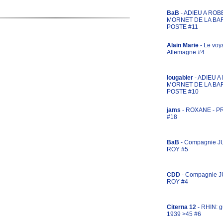
BaB
- ADIEU A ROB
MORNET DE LA BA
POSTE #11
Alain Marie
- Le voy
Allemagne #4
lougabier
- ADIEU 
MORNET DE LA BA
POSTE #10
jams
- ROXANE - 
#18
BaB
- Compagnie J
ROY #5
CDD
- Compagnie 
ROY #4
Citerna 12
- RHIN: g
1939 >45 #6