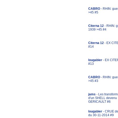
CABRO
- RHIN: gue
>45 #5
Citerna 12
- RHIN: g
1939 >45 #4
Citerna 12
- EX CIT
#14
lougabier
- EX CITE
#13
CABRO
- RHIN: gue
>45 #3
jams
- Les transform
d'un SHELL devenu
GERICAULT #6
lougabier
- CRUE d
du 30-11-2014 #9