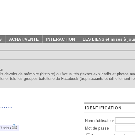
S
ACHAT/VENTE
INTERACTION
LES LIENS et mises à jou
ur
tels devoirs de mémoire (histoire) ou Actualités (textes explicatifs et photos a
erie, tels les groupes batellerie de Facebook (trop succints et difficilement re
....
IDENTIFICATION
Nom d'utilisateur
7 fois •
Mot de passe