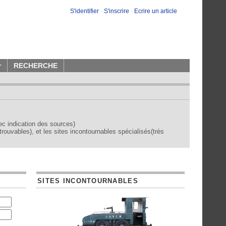
S'identifier
-
S'inscrire
-
Ecrire un article
r
RECHERCHE
vec indication des sources)
trouvables), et les sites incontournables spécialisés(très
SITES INCONTOURNABLES