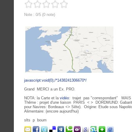
Note : 0/5 (0 note)
javascript:void(0);/*1438241306670*/
Grand MERCI a un Ex. PRO.
NOTA: la Carte et la
vidéo
: trajet pas "correspondant" MAIS e
Thême : projet d'une liaison PARIS < > DORDMUND: Gabarit
pour Navires: Bordeaux <> Sête). Origine: Etude sous Napoléo
Alimentaire: (encore aujourd'hui)
slts p boum