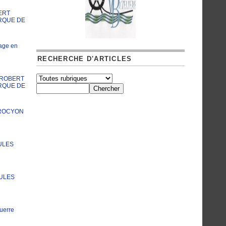
ERT
RQUE DE
age en
RECHERCHE D'ARTICLES
A ROBERT
RQUE DE
PROCYON
ULES
JULES
uerre