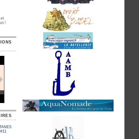
 et
us !
TIONS
IRES
ATANES
 #11