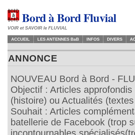
Bord à Bord Fluvial
VOIR et SAVOIR le FLUVIAL
ACCUEIL
LES ANTENNES BaB
INFOS
DIVERS
A
ANNONCE
NOUVEAU Bord à Bord - FLUV
Objectif : Articles approfondi
(histoire) ou Actualités (texte
Souhait : Articles complémenta
batellerie de Facebook (trop su
incontournables spécialisés(tr