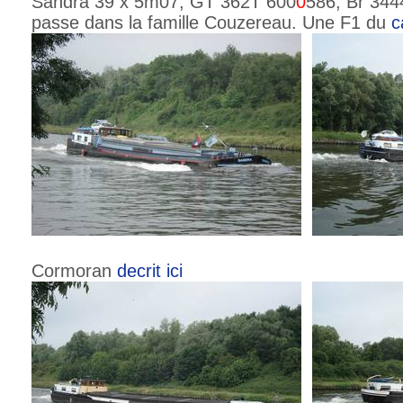
Sandra 39 x 5m07, GT 362T 600
0
586, Br 344
passe dans la famille Couzereau. Une F1 du
c
Cormoran
decrit ici