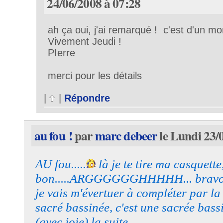
24/06/2008 à 07:28
ah ça oui, j'ai remarqué ! c'est d'un mor
Vivement Jeudi !
PIerre
merci pour les détails
|
|
Répondre
au fou !
par
marc debeer
le Lundi 23/
AU fou.....
là je te tire ma casquette
bon.....ARGGGGGGHHHHH... bravo
je vais m'évertuer à compléter par la
sacré bassinée, c'est une sacrée bassi
(avec joie) la suite