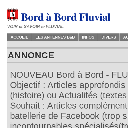
Bord à Bord Fluvial
VOIR et SAVOIR le FLUVIAL
ACCUEIL
LES ANTENNES BaB
INFOS
DIVERS
A
ANNONCE
NOUVEAU Bord à Bord - FLUV
Objectif : Articles approfondi
(histoire) ou Actualités (texte
Souhait : Articles complémenta
batellerie de Facebook (trop su
incontournables spécialisés(tr