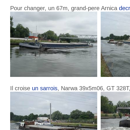
Pour changer, un 67m, grand-pere Arnica
decri
Il croise
un sarrois
, Narwa 39x5m06, GT 328T