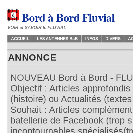
Bord à Bord Fluvial
VOIR et SAVOIR le FLUVIAL
ACCUEIL
LES ANTENNES BaB
INFOS
DIVERS
A
ANNONCE
NOUVEAU Bord à Bord - FLUV
Objectif : Articles approfondi
(histoire) ou Actualités (texte
Souhait : Articles complémenta
batellerie de Facebook (trop su
incontournables spécialisés(tr