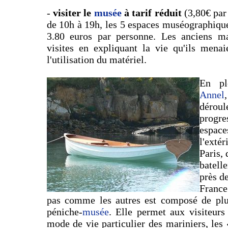
-
visiter le
musée
à tarif réduit
(3,80€ par 
de 10h à 19h, les 5 espaces muséographiqu
3.80 euros par personne. Les anciens mar
visites en expliquant la vie qu'ils mena
l'utilisation du matériel.
En p
Annel
déro
progre
espace
l'exté
Paris, 
batell
près d
Franc
pas comme les autres est composé de plu
péniche-
musée
. Elle permet aux visiteur
mode de vie particulier des mariniers, les 