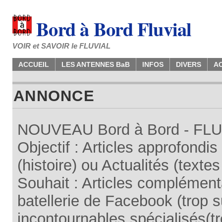
Bord à Bord Fluvial
VOIR et SAVOIR le FLUVIAL
ACCUEIL
LES ANTENNES BaB
INFOS
DIVERS
A
ANNONCE
NOUVEAU Bord à Bord - FLUV
Objectif : Articles approfondi
(histoire) ou Actualités (texte
Souhait : Articles complémenta
batellerie de Facebook (trop su
incontournables spécialisés(tr