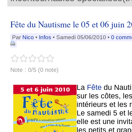
Fête du Nautisme le 05 et 06 juin 
Par
Nico
•
Infos
• Samedi 05/06/2010 •
0 comm
Note : 0/5 (0 note)
La
Fête
du Nauti
sur les côtes, le
intérieurs et les
Le samedi 5 et l
elle est une invi
les petits et gra