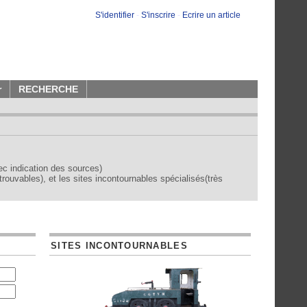
S'identifier
-
S'inscrire
-
Ecrire un article
r
RECHERCHE
vec indication des sources)
trouvables), et les sites incontournables spécialisés(très
SITES INCONTOURNABLES