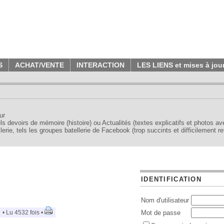
S
ACHAT/VENTE
INTERACTION
LES LIENS et mises à jou
ur
tels devoirs de mémoire (histoire) ou Actualités (textes explicatifs et photos a
erie, tels les groupes batellerie de Facebook (trop succints et difficilement re
IDENTIFICATION
Nom d'utilisateur
s
• Lu 4532 fois •
Mot de passe