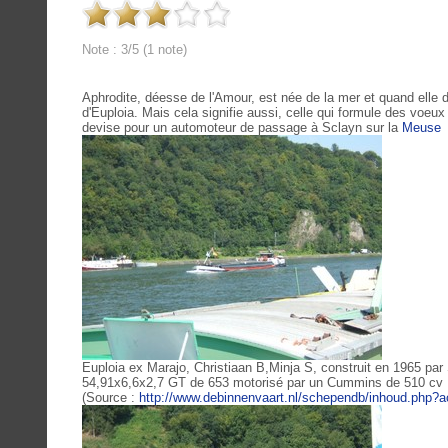
Note : 3/5 (1 note)
Aphrodite, déesse de l'Amour, est née de la mer et quand elle 
d'Euploia. Mais cela signifie aussi, celle qui formule des voeux
devise pour un automoteur de passage à Sclayn sur la
Meuse
Euploia ex Marajo, Christiaan B,Minja S, construit en 1965 pa
54,91x6,6x2,7 GT de 653 motorisé par un Cummins de 510 cv 
(Source :
http://www.debinnenvaart.nl/schependb/inhoud.php?a