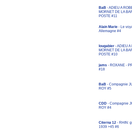
BaB
- ADIEU A ROB
MORNET DE LA BA
POSTE #11
Alain Marie
- Le voy
Allemagne #4
lougabier
- ADIEU 
MORNET DE LA BA
POSTE #10
jams
- ROXANE - 
#18
BaB
- Compagnie J
ROY #5
CDD
- Compagnie 
ROY #4
Citerna 12
- RHIN: g
1939 >45 #6