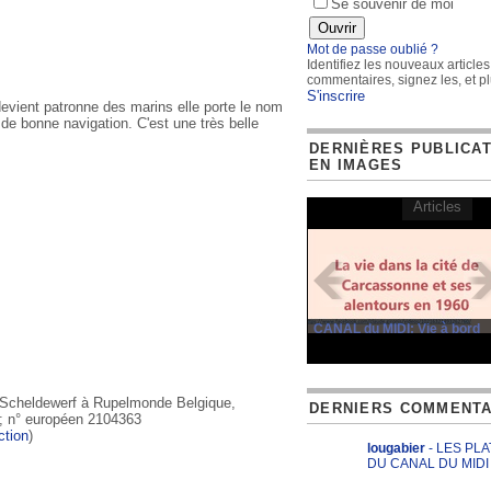
Se souvenir de moi
Mot de passe oublié ?
Identifiez les nouveaux articles
commentaires, signez les, et pl
S'inscrire
devient patronne des marins elle porte le nom
 de bonne navigation. C'est une très belle
DERNIÈRES PUBLICA
EN IMAGES
Articles
CANAL du MIDI: Vie à bord
r Scheldewerf à Rupelmonde Belgique,
DERNIERS COMMENTA
; n° européen 2104363
ction
)
lougabier
- LES PL
DU CANAL DU MIDI