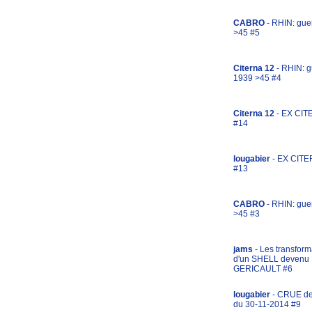
CABRO
- RHIN: gue
>45 #5
Citerna 12
- RHIN: g
1939 >45 #4
Citerna 12
- EX CIT
#14
lougabier
- EX CITE
#13
CABRO
- RHIN: gue
>45 #3
jams
- Les transform
d'un SHELL devenu
GERICAULT #6
lougabier
- CRUE d
du 30-11-2014 #9