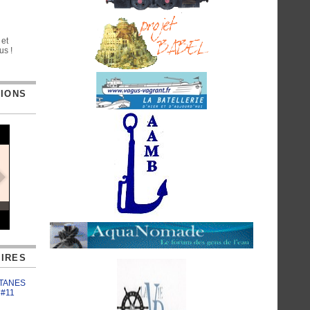
 et
us !
TIONS
IRES
ATANES
 #11