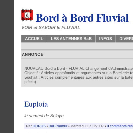
Bord à Bord Fluvial
VOIR et SAVOIR le FLUVIAL
ACCUEIL
LES ANTENNES BaB
INFOS
DIVER
ANNONCE
NOUVEAU Bord à Bord - FLUVIAL Changement d'Administrate
Objectif : Articles approfondis et argumentés sur la Batellerie 
Souhait : Articles complémentaires aux autres sites sur la batell
précis).
Euploia
le samedi de Sclayn
Par
HORUS
•
BaB Namur
• Mercredi 08/08/2007 •
0 commentaire