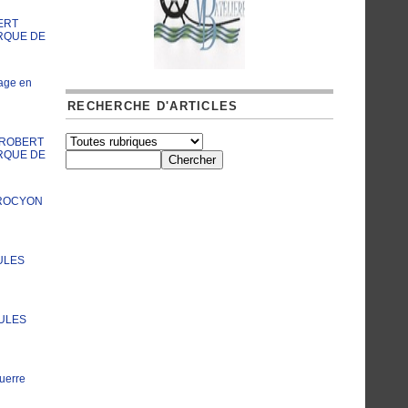
ERT
RQUE DE
age en
RECHERCHE D'ARTICLES
A ROBERT
RQUE DE
PROCYON
ULES
JULES
uerre