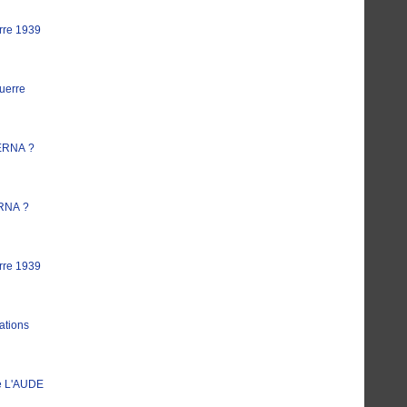
rre 1939
uerre
ERNA ?
RNA ?
rre 1939
ations
e L'AUDE