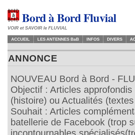
Bord à Bord Fluvial
VOIR et SAVOIR le FLUVIAL
ACCUEIL
LES ANTENNES BaB
INFOS
DIVERS
A
ANNONCE
NOUVEAU Bord à Bord - FLUV
Objectif : Articles approfondi
(histoire) ou Actualités (texte
Souhait : Articles complémenta
batellerie de Facebook (trop su
incontournables spécialisés(tr