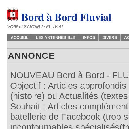
Bord à Bord Fluvial
VOIR et SAVOIR le FLUVIAL
ACCUEIL
LES ANTENNES BaB
INFOS
DIVERS
A
ANNONCE
NOUVEAU Bord à Bord - FLUV
Objectif : Articles approfondi
(histoire) ou Actualités (texte
Souhait : Articles complémenta
batellerie de Facebook (trop su
incontournables spécialisés(tr