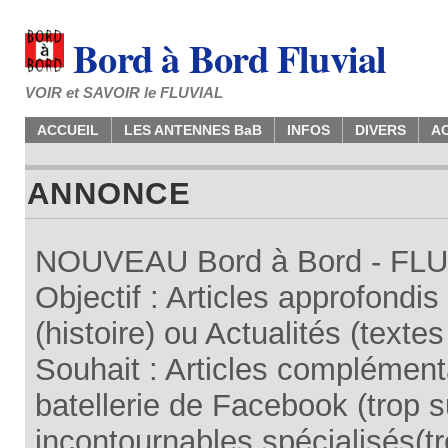
Bord à Bord Fluvial
VOIR et SAVOIR le FLUVIAL
ACCUEIL
LES ANTENNES BaB
INFOS
DIVERS
A
ANNONCE
NOUVEAU Bord à Bord - FLUV
Objectif : Articles approfondi
(histoire) ou Actualités (texte
Souhait : Articles complémenta
batellerie de Facebook (trop su
incontournables spécialisés(tr