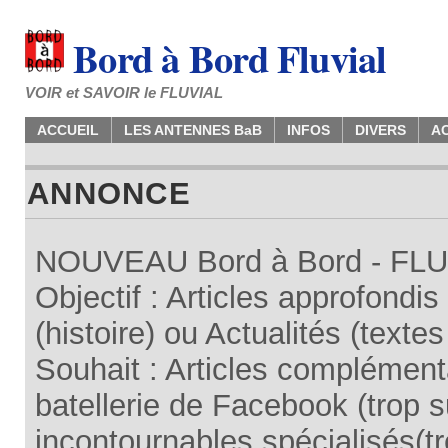
Bord à Bord Fluvial
VOIR et SAVOIR le FLUVIAL
ACCUEIL
LES ANTENNES BaB
INFOS
DIVERS
A
ANNONCE
NOUVEAU Bord à Bord - FLUV
Objectif : Articles approfondi
(histoire) ou Actualités (texte
Souhait : Articles complémenta
batellerie de Facebook (trop su
incontournables spécialisés(tr