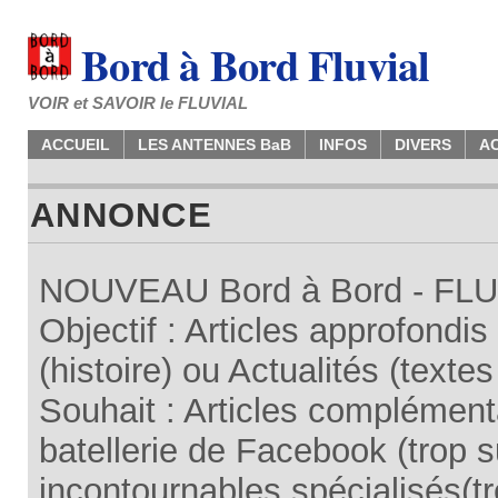
Bord à Bord Fluvial
VOIR et SAVOIR le FLUVIAL
ACCUEIL
LES ANTENNES BaB
INFOS
DIVERS
A
ANNONCE
NOUVEAU Bord à Bord - FLUV
Objectif : Articles approfondi
(histoire) ou Actualités (texte
Souhait : Articles complémenta
batellerie de Facebook (trop su
incontournables spécialisés(tr