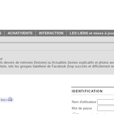
S
ACHAT/VENTE
INTERACTION
LES LIENS et mises à jou
ur
tels devoirs de mémoire (histoire) ou Actualités (textes explicatifs et photos a
erie, tels les groupes batellerie de Facebook (trop succints et difficilement re
IDENTIFICATION
fois •
Nom d'utilisateur
Mot de passe