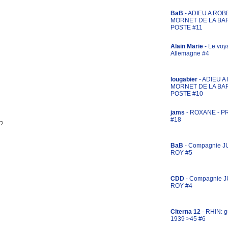
BaB
- ADIEU A ROB
MORNET DE LA BA
POSTE #11
Alain Marie
- Le voy
Allemagne #4
lougabier
- ADIEU 
MORNET DE LA BA
POSTE #10
jams
- ROXANE - 
#18
 ?
BaB
- Compagnie J
ROY #5
CDD
- Compagnie 
ROY #4
Citerna 12
- RHIN: g
1939 >45 #6