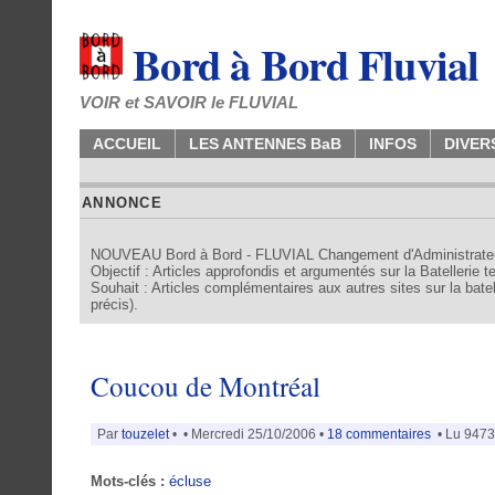
Bord à Bord Fluvial
VOIR et SAVOIR le FLUVIAL
ACCUEIL
LES ANTENNES BaB
INFOS
DIVER
ANNONCE
NOUVEAU Bord à Bord - FLUVIAL Changement d'Administrate
Objectif : Articles approfondis et argumentés sur la Batellerie 
Souhait : Articles complémentaires aux autres sites sur la batell
précis).
Coucou de Montréal
Par
touzelet
•
• Mercredi 25/10/2006 •
18 commentaires
• Lu 9473 
Mots-clés :
écluse