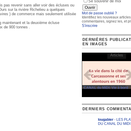
Se souvenir de moi
 pas revenir sans aller voir des écluses ou
urs sur la rivière Richelieu a quelques
Mot de passe oublié ?
vires ) de commerce mais seulement utilisée
Identifiez les nouveaux articles
commentaires, signez les, et pl
ing maintenant et la deuxième écluse
S'inscrire
ux de 900 tonnes .
DERNIÈRES PUBLICA
EN IMAGES
Articles
CANAL du MIDI: Vie à bord
DERNIERS COMMENTA
lougabier
- LES PL
DU CANAL DU MIDI