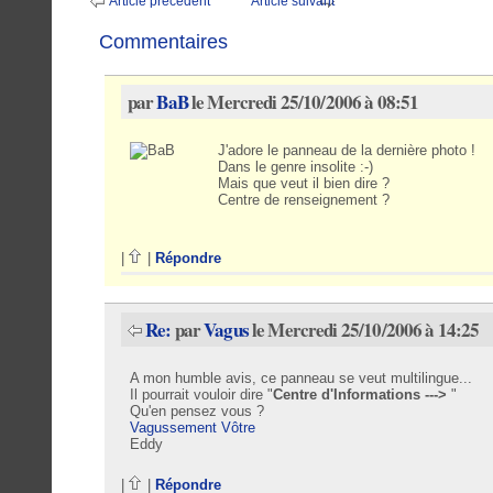
Article précédent
Article suivant
Commentaires
par
BaB
le Mercredi 25/10/2006 à 08:51
J'adore le panneau de la dernière photo !
Dans le genre insolite :-)
Mais que veut il bien dire ?
Centre de renseignement ?
|
|
Répondre
Re:
par
Vagus
le Mercredi 25/10/2006 à 14:25
A mon humble avis, ce panneau se veut multilingue...
Il pourrait vouloir dire "
Centre d'Informations --->
"
Qu'en pensez vous ?
Vagussement Vôtre
Eddy
|
|
Répondre