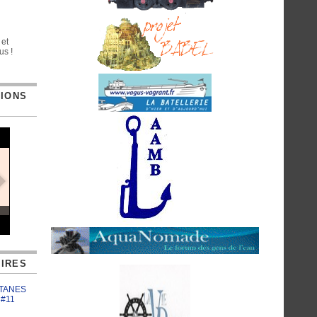
 et
us !
TIONS
IRES
ATANES
 #11