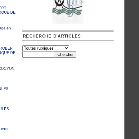
ERT
RQUE DE
age en
RECHERCHE D'ARTICLES
A ROBERT
RQUE DE
PROCYON
ULES
JULES
uerre