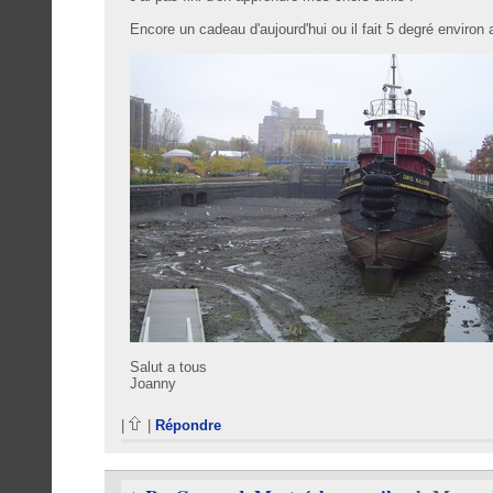
Encore un cadeau d'aujourd'hui ou il fait 5 degré environ 
Salut a tous
Joanny
|
|
Répondre