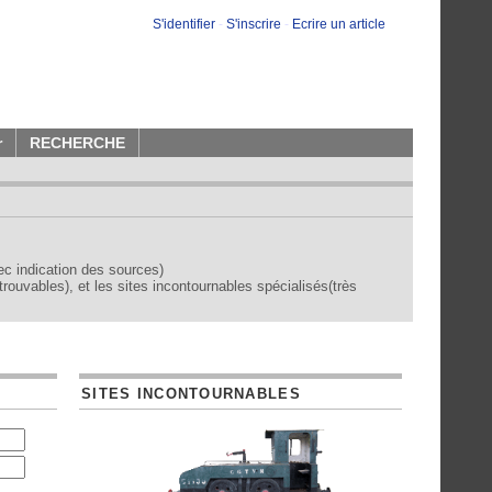
S'identifier
-
S'inscrire
-
Ecrire un article
r
RECHERCHE
vec indication des sources)
trouvables), et les sites incontournables spécialisés(très
SITES INCONTOURNABLES