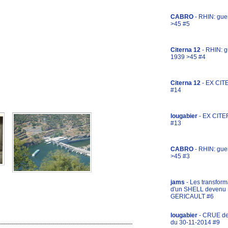
CABRO
- RHIN: gue
>45 #5
Citerna 12
- RHIN: g
1939 >45 #4
Citerna 12
- EX CIT
#14
lougabier
- EX CITE
#13
CABRO
- RHIN: gue
>45 #3
jams
- Les transform
d'un SHELL devenu
GERICAULT #6
lougabier
- CRUE d
du 30-11-2014 #9