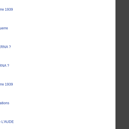
rre 1939
uerre
ERNA ?
RNA ?
rre 1939
ations
e L'AUDE