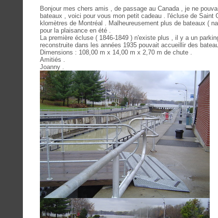
Bonjour mes chers amis , de passage au Canada , je ne pouvais
bateaux , voici pour vous mon petit cadeau . l'écluse de Saint O
klomètres de Montréal . Malheureusement plus de bateaux ( na
pour la plaisance en été .
La première écluse ( 1846-1849 ) n'existe plus , il y a un park
reconstruite dans les années 1935 pouvait accueillir des batea
Dimensions : 108,00 m x 14,00 m x 2,70 m de chute .
Amitiés .
Joanny .