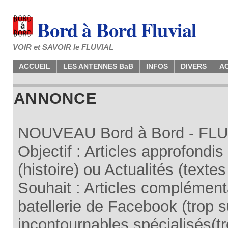
Bord à Bord Fluvial
VOIR et SAVOIR le FLUVIAL
ACCUEIL
LES ANTENNES BaB
INFOS
DIVERS
A
ANNONCE
NOUVEAU Bord à Bord - FLUV
Objectif : Articles approfondi
(histoire) ou Actualités (texte
Souhait : Articles complémenta
batellerie de Facebook (trop su
incontournables spécialisés(tr