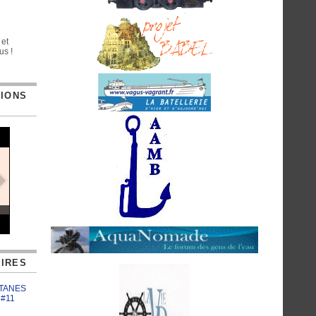
 et
us !
TIONS
IRES
ATANES
 #11