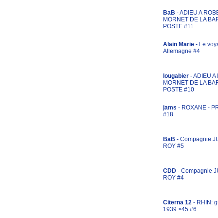
BaB
- ADIEU A ROB
MORNET DE LA BA
POSTE #11
Alain Marie
- Le voy
Allemagne #4
lougabier
- ADIEU 
MORNET DE LA BA
POSTE #10
jams
- ROXANE - 
#18
BaB
- Compagnie J
ROY #5
CDD
- Compagnie 
ROY #4
Citerna 12
- RHIN: g
1939 >45 #6