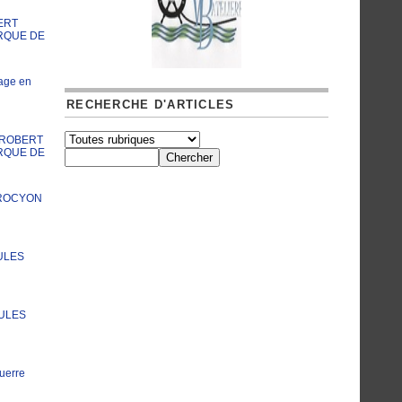
ERT
RQUE DE
age en
RECHERCHE D'ARTICLES
A ROBERT
RQUE DE
PROCYON
ULES
JULES
uerre