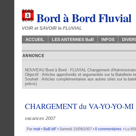
Bord à Bord Fluvial
VOIR et SAVOIR le FLUVIAL
ACCUEIL
LES ANTENNES BaB
INFOS
DIVER
ANNONCE
NOUVEAU Bord à Bord - FLUVIAL Changement d'Administrate
Objectif : Articles approfondis et argumentés sur la Batellerie 
Souhait : Articles complémentaires aux autres sites sur la batell
précis).
CHARGEMENT du VA-YO-YO-MI
vacances 2007
Par
mati
•
BaB IdF
• Samedi 15/09/2007 •
0 commentaires
• Lu 658