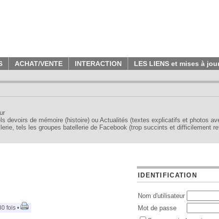
S
ACHAT/VENTE
INTERACTION
LES LIENS et mises à jou
ur
tels devoirs de mémoire (histoire) ou Actualités (textes explicatifs et photos a
erie, tels les groupes batellerie de Facebook (trop succints et difficilement re
IDENTIFICATION
Nom d'utilisateur
0 fois •
Mot de passe