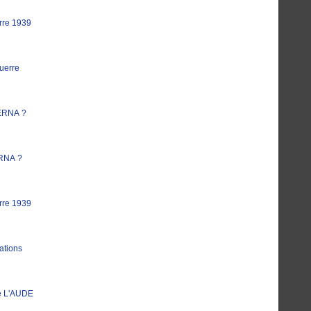
rre 1939
uerre
ERNA ?
RNA ?
rre 1939
ations
e L'AUDE