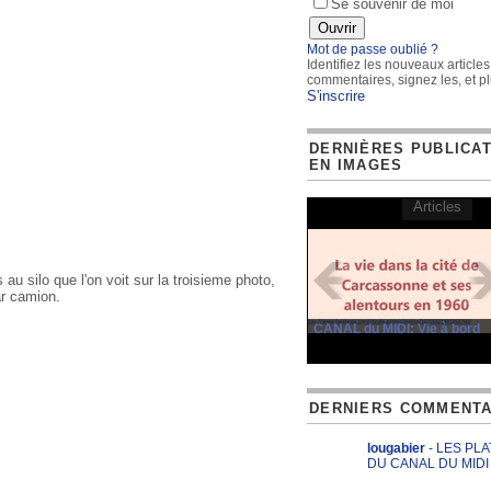
Se souvenir de moi
Mot de passe oublié ?
Identifiez les nouveaux articles
commentaires, signez les, et pl
S'inscrire
DERNIÈRES PUBLICA
EN IMAGES
Articles
 silo que l'on voit sur la troisieme photo,
ar camion.
CANAL du MIDI: Vie à bord
DERNIERS COMMENTA
lougabier
- LES PL
DU CANAL DU MIDI