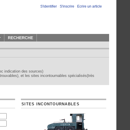
S'identifier
-
S'inscrire
-
Ecrire un article
r
RECHERCHE
vec indication des sources)
trouvables), et les sites incontournables spécialisés(très
SITES INCONTOURNABLES