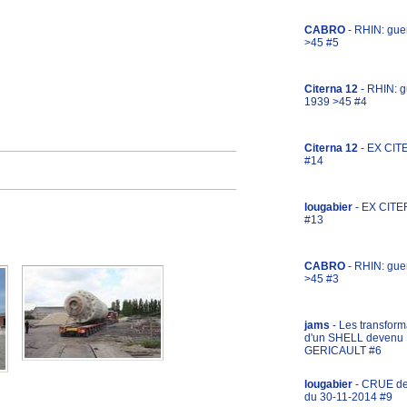
CABRO
- RHIN: gue
>45 #5
Citerna 12
- RHIN: g
1939 >45 #4
Citerna 12
- EX CIT
#14
lougabier
- EX CITE
#13
CABRO
- RHIN: gue
>45 #3
jams
- Les transform
d'un SHELL devenu
GERICAULT #6
lougabier
- CRUE d
du 30-11-2014 #9