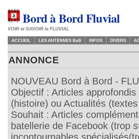
Bord à Bord Fluvial
VOIR et SAVOIR le FLUVIAL
ACCUEIL
LES ANTENNES BaB
INFOS
DIVERS
A
ANNONCE
NOUVEAU Bord à Bord - FLUV
Objectif : Articles approfondi
(histoire) ou Actualités (texte
Souhait : Articles complémenta
batellerie de Facebook (trop su
incontournables spécialisés(tr