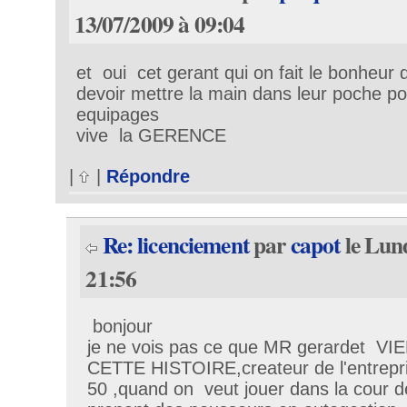
13/07/2009 à 09:04
et oui cet gerant qui on fait le bonheur 
devoir mettre la main dans leur poche po
equipages
vive la GERENCE
|
|
Répondre
Re: licenciement
par
capot
le Lund
21:56
bonjour
je ne vois pas ce que MR gerardet V
CETTE HISTOIRE,createur de l'entrepr
50 ,quand on veut jouer dans la cour d