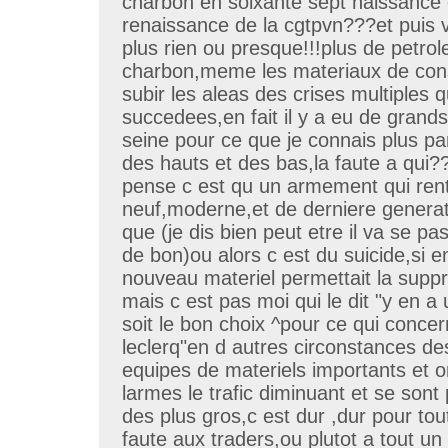
charbon en soixante sept naissance 
renaissance de la cgtpvn???et puis v
plus rien ou presque!!!plus de petrol
charbon,meme les materiaux de cons
subir les aleas des crises multiples q
succedees,en fait il y a eu de gran
seine pour ce que je connais plus pa
des hauts et des bas,la faute a qui
pense c est qu un armement qui rent
neuf,moderne,et de derniere generati
que (je dis bien peut etre il va se p
de bon)ou alors c est du suicide,si e
nouveau materiel permettait la suppr
mais c est pas moi qui le dit "y en a
soit le bon choix ^pour ce qui concerne
leclerq"en d autres circonstances de
equipes de materiels importants et 
larmes le trafic diminuant et se sont
des plus gros,c est dur ,dur pour tou
faute aux traders,ou plutot a tout u