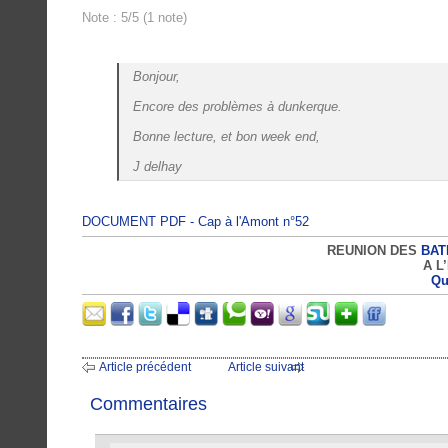
Note : 5/5 (1 note)
Bonjour,
Encore des problèmes à dunkerque.
Bonne lecture, et bon week end,
J delhay
DOCUMENT PDF - Cap à l'Amont n°52
REUNION DES
BAT
A L’
Qu
Article précédent
Article suivant
Commentaires