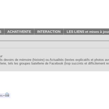
S
ACHAT/VENTE
INTERACTION
LES LIENS et mises à jou
ur
tels devoirs de mémoire (histoire) ou Actualités (textes explicatifs et photos a
erie, tels les groupes batellerie de Facebook (trop succints et difficilement re
is •