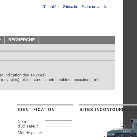
S'identifier
-
S'inscrire
-
Ecrire un article
r
RECHERCHE
vec indication des sources)
trouvables), et les sites incontournables spécialisés(très
IDENTIFICATION
SITES INCONTOURNABL
Nom
d'utilisateur
Mot de passe