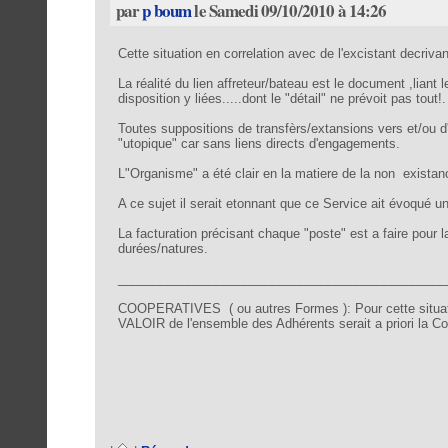
par
p boum
le Samedi 09/10/2010 à 14:26
Cette situation en correlation avec de l'excistant decrivant
La réalité du lien affreteur/bateau est le document ,liant
disposition y liées.....dont le "détail" ne prévoit pas tout!. 
Toutes suppositions de transfèrs/extansions vers et/ou d
"utopique" car sans liens directs d'engagements.
L"Organisme" a été clair en la matiere de la non existance
A ce sujet il serait etonnant que ce Service ait évoqué u
La facturation précisant chaque "poste" est a faire pour l
durées/natures.
_______________________________________________
COOPERATIVES ( ou autres Formes ): Pour cette situati
VALOIR de l'ensemble des Adhérents serait a priori la Co