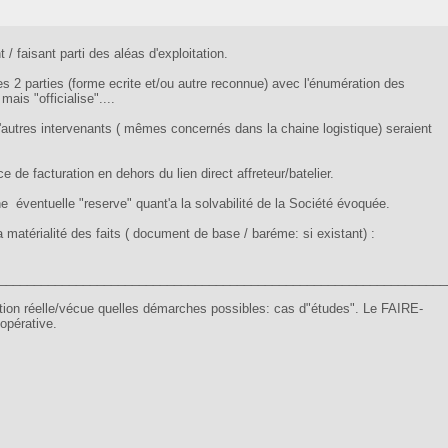
 / faisant parti des aléas d'exploitation.
 les 2 parties (forme ecrite et/ou autre reconnue) avec l'énumération des
mais "officialise"....
'autres intervenants ( mêmes concernés dans la chaine logistique) seraient
 de facturation en dehors du lien direct affreteur/batelier.
ne éventuelle "reserve" quant'a la solvabilité de la Société évoquée.
a matérialité des faits ( document de base / baréme: si existant) :
________________________________________________________________
on réelle/vécue quelles démarches possibles: cas d"études". Le FAIRE-
opérative.