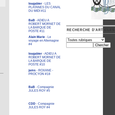
lougabier
- LES
PLATANES DU CANAL
DU MIDI #11
BaB
- ADIEU A
ROBERT MORNET DE
LA BARQUE DE
RECHERCHE D'ARTICLES
POSTE #11
Alain Marie
- Le
voyage en Allemagne
#4
lougabier
- ADIEU A
ROBERT MORNET DE
LA BARQUE DE
POSTE #10
jams
- ROXANE -
__
PROCYON #18
BaB
- Compagnie
JULES ROY #5
CDD
- Compagnie
JULES ROY #4