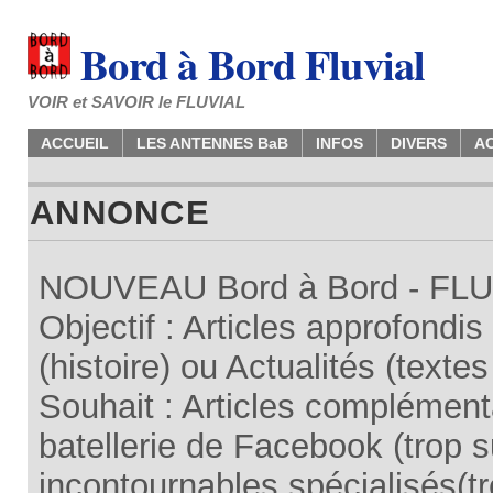
Bord à Bord Fluvial
VOIR et SAVOIR le FLUVIAL
ACCUEIL
LES ANTENNES BaB
INFOS
DIVERS
A
ANNONCE
NOUVEAU Bord à Bord - FLUV
Objectif : Articles approfondi
(histoire) ou Actualités (texte
Souhait : Articles complémenta
batellerie de Facebook (trop su
incontournables spécialisés(tr