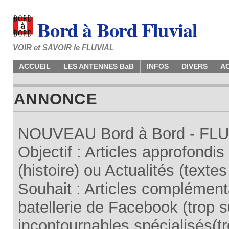
Bord à Bord Fluvial
VOIR et SAVOIR le FLUVIAL
ACCUEIL
LES ANTENNES BaB
INFOS
DIVERS
A
ANNONCE
NOUVEAU Bord à Bord - FLUV
Objectif : Articles approfondi
(histoire) ou Actualités (texte
Souhait : Articles complémenta
batellerie de Facebook (trop su
incontournables spécialisés(tr