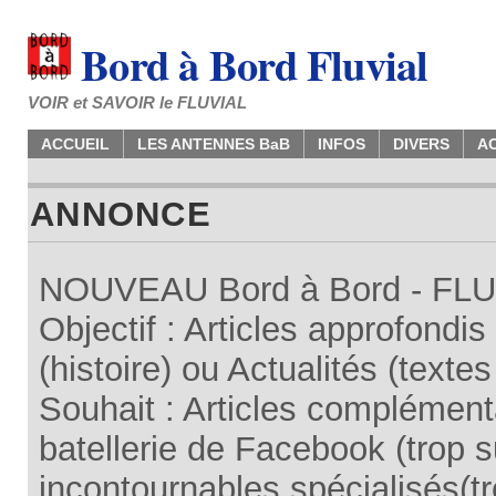
Bord à Bord Fluvial
VOIR et SAVOIR le FLUVIAL
ACCUEIL
LES ANTENNES BaB
INFOS
DIVERS
A
ANNONCE
NOUVEAU Bord à Bord - FLUV
Objectif : Articles approfondi
(histoire) ou Actualités (texte
Souhait : Articles complémenta
batellerie de Facebook (trop su
incontournables spécialisés(tr