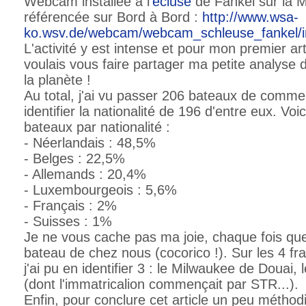
Webcam installée à l'
écluse
de Fankel sur la M
référencée sur Bord à Bord :
http://www.wsa-
ko.wsv.de/webcam/webcam_schleuse_fankel/i
L'activité y est intense et pour mon premier art
voulais vous faire partager ma petite analyse d
la planète !
Au total, j'ai vu passer 206 bateaux de commer
identifier la nationalité de 196 d'entre eux. Voic
bateaux par nationalité :
- Néerlandais : 48,5%
- Belges : 22,5%
- Allemands : 20,4%
- Luxembourgeois : 5,6%
- Français : 2%
- Suisses : 1%
Je ne vous cache pas ma joie, chaque fois que
bateau de chez nous (cocorico !). Sur les 4 fra
j'ai pu en identifier 3 : le Milwaukee de Douai, 
(dont l'immatricalion commençait par STR...).
Enfin, pour conclure cet article un peu méthod