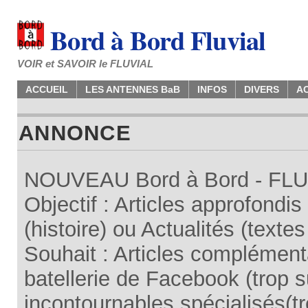
Bord à Bord Fluvial
VOIR et SAVOIR le FLUVIAL
ACCUEIL
LES ANTENNES BaB
INFOS
DIVERS
A
ANNONCE
NOUVEAU Bord à Bord - FLUV
Objectif : Articles approfondi
(histoire) ou Actualités (texte
Souhait : Articles complémenta
batellerie de Facebook (trop su
incontournables spécialisés(tr