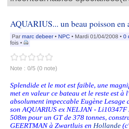
AQUARIUS... un beau poisson en a
Par
marc debeer
•
NPC
• Mardi 01/04/2008 •
0
fois •
Note : 0/5 (0 note)
Splendide et le mot est faible, une magn
met en valeur ce bateau et le reste est à l
absolument impeccable Eugène Lesage a 
son AQUARIUS ex NELJAN - Li10347F /
508m pour un GT de 378 tonnes, constru
GEERTMAN à Zwartluis en
Hollande
(c'