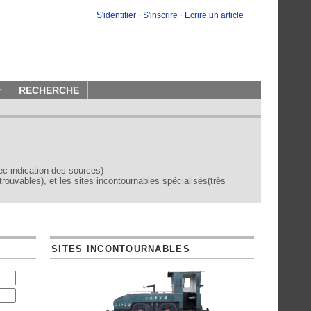
S'identifier
-
S'inscrire
-
Ecrire un article
r
RECHERCHE
vec indication des sources)
trouvables), et les sites incontournables spécialisés(très
SITES INCONTOURNABLES