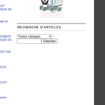
ERT
RQUE DE
age en
RECHERCHE D'ARTICLES
A ROBERT
RQUE DE
PROCYON
ULES
JULES
uerre