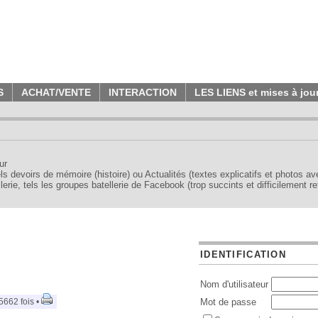
S
ACHAT/VENTE
INTERACTION
LES LIENS et mises à jou
ur
tels devoirs de mémoire (histoire) ou Actualités (textes explicatifs et photos a
erie, tels les groupes batellerie de Facebook (trop succints et difficilement re
IDENTIFICATION
Nom d'utilisateur
5662 fois •
Mot de passe