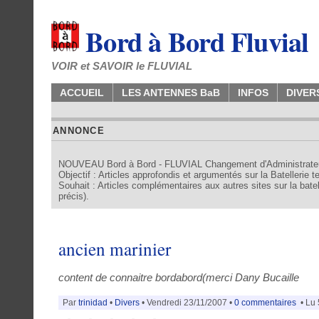
Bord à Bord Fluvial
VOIR et SAVOIR le FLUVIAL
ACCUEIL
LES ANTENNES BaB
INFOS
DIVER
ANNONCE
NOUVEAU Bord à Bord - FLUVIAL Changement d'Administrate
Objectif : Articles approfondis et argumentés sur la Batellerie 
Souhait : Articles complémentaires aux autres sites sur la batell
précis).
ancien marinier
content de connaitre bordabord(merci Dany Bucaille
Par
trinidad
•
Divers
• Vendredi 23/11/2007 •
0 commentaires
• Lu 