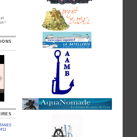
 et
us !
TIONS
IRES
ATANES
 #11