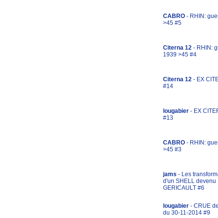
CABRO
- RHIN: gue
>45 #5
Citerna 12
- RHIN: g
1939 >45 #4
Citerna 12
- EX CIT
#14
lougabier
- EX CITE
#13
CABRO
- RHIN: gue
>45 #3
jams
- Les transform
d'un SHELL devenu
GERICAULT #6
lougabier
- CRUE d
du 30-11-2014 #9