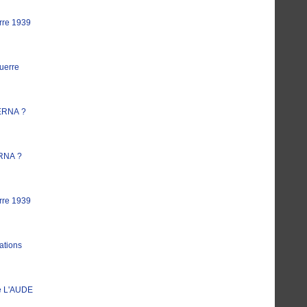
rre 1939
uerre
ERNA ?
RNA ?
rre 1939
ations
e L'AUDE