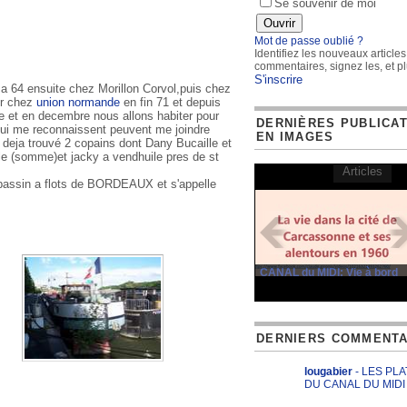
Se souvenir de moi
Mot de passe oublié ?
Identifiez les nouveaux articles
commentaires, signez les, et pl
S'inscrire
 a 64 ensuite chez Morillon Corvol,puis chez
ir chez
union normande
en fin 71 et depuis
e et en decembre nous allons habiter pour
DERNIÈRES PUBLICA
ui me reconnaissent peuvent me joindre
EN IMAGES
 deja trouvé 2 copains dont Dany Bucaille et
lle (somme)et jacky a vendhuile pres de st
Articles
u bassin a flots de BORDEAUX et s'appelle
CANAL du MIDI: Vie à bord
DERNIERS COMMENTA
lougabier
- LES PL
DU CANAL DU MIDI