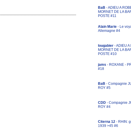
BaB
- ADIEU A ROB
MORNET DE LA BA
POSTE #11
Alain Marie
- Le voy
Allemagne #4
lougabier
- ADIEU 
MORNET DE LA BA
POSTE #10
jams
- ROXANE - 
#18
BaB
- Compagnie J
ROY #5
CDD
- Compagnie 
ROY #4
Citerna 12
- RHIN: g
1939 >45 #6