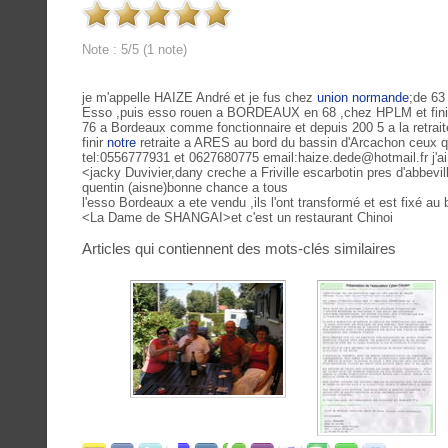
Note : 5/5 (1 note)
je m'appelle HAIZE André et je fus chez
union normande
;de 63
Esso ,puis esso rouen a BORDEAUX en 68 ,chez HPLM et fin
76 a Bordeaux comme fonctionnaire et depuis 200 5 a la retrait
finir
notre
retraite a ARES au bord du bassin d'Arcachon ceux q
tel:0556777931 et 0627680775 email:haize.dede@hotmail.fr j'ai
<jacky Duvivier,dany creche a Friville escarbotin pres d'abbevi
quentin (aisne)bonne chance a tous
l'esso Bordeaux a ete vendu ,ils l'ont transformé et est fixé a
<La Dame de SHANGAI>et c'est un restaurant Chinoi
Articles qui contiennent des mots-clés similaires