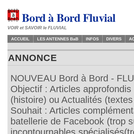
Bord à Bord Fluvial
VOIR et SAVOIR le FLUVIAL
ACCUEIL
LES ANTENNES BaB
INFOS
DIVERS
A
ANNONCE
NOUVEAU Bord à Bord - FLUV
Objectif : Articles approfondi
(histoire) ou Actualités (texte
Souhait : Articles complémenta
batellerie de Facebook (trop su
incontournables spécialisés(tr