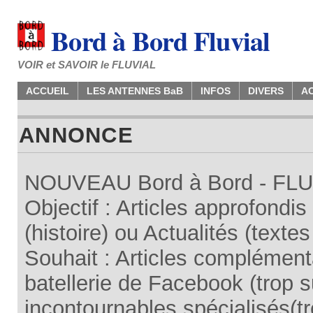
Bord à Bord Fluvial
VOIR et SAVOIR le FLUVIAL
ACCUEIL
LES ANTENNES BaB
INFOS
DIVERS
A
ANNONCE
NOUVEAU Bord à Bord - FLUV
Objectif : Articles approfondi
(histoire) ou Actualités (texte
Souhait : Articles complémenta
batellerie de Facebook (trop su
incontournables spécialisés(tr