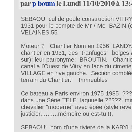
par
p boum
le Lundi 11/10/2010 à 13:
SEBAOU cul de poule construction VITR
1931 pour le compte de Mr / Me BAZIN (
VELAINES 55
Moteur ? Chantier Nom en 1956 LANDY...
chantier en 1931, des "tranfuges" belges 
sur); leur patronyme: BROUTIN. Chantier 
canal a l'Ouest de Vitry en face du cimeti
VILLAGE en rive gauche. Section comblée 
terrain du Chantier: Immeubles
Ce bateau a Paris environ 1975-1985 ????
dans une Série TELE laquuelle ?????: mi
chevalier "moderne" avec épée (style reve
justicier..........mémoire ou est-tu !!.
SEBAOU: nom d'une riviere de la KABYLI