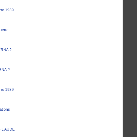
rre 1939
uerre
ERNA ?
RNA ?
rre 1939
ations
e L'AUDE