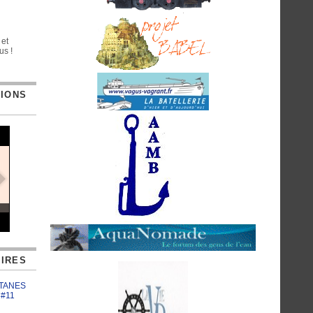
 et
us !
TIONS
IRES
ATANES
 #11