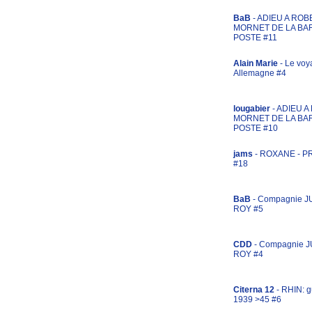
BaB
- ADIEU A ROB
MORNET DE LA BA
POSTE #11
Alain Marie
- Le voy
Allemagne #4
lougabier
- ADIEU 
MORNET DE LA BA
POSTE #10
jams
- ROXANE - 
#18
BaB
- Compagnie J
ROY #5
CDD
- Compagnie 
ROY #4
Citerna 12
- RHIN: g
1939 >45 #6