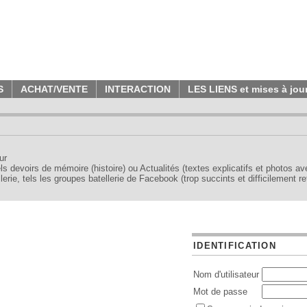
S
ACHAT/VENTE
INTERACTION
LES LIENS et mises à jou
ur
tels devoirs de mémoire (histoire) ou Actualités (textes explicatifs et photos a
erie, tels les groupes batellerie de Facebook (trop succints et difficilement re
IDENTIFICATION
Nom d'utilisateur
Mot de passe