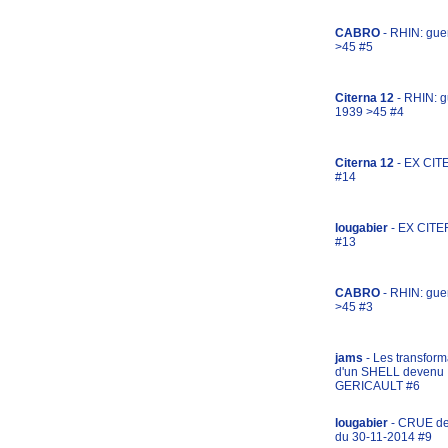
CABRO
- RHIN: gue
>45 #5
Citerna 12
- RHIN: g
1939 >45 #4
Citerna 12
- EX CIT
#14
lougabier
- EX CITE
#13
CABRO
- RHIN: gue
>45 #3
jams
- Les transform
d'un SHELL devenu
GERICAULT #6
lougabier
- CRUE d
du 30-11-2014 #9