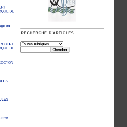
ERT
RQUE DE
age en
RECHERCHE D'ARTICLES
A ROBERT
RQUE DE
PROCYON
ULES
JULES
uerre