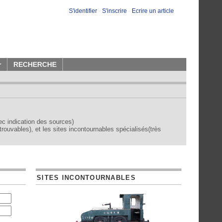
S'identifier
-
S'inscrire
-
Ecrire un article
r
RECHERCHE
vec indication des sources)
trouvables), et les sites incontournables spécialisés(très
SITES INCONTOURNABLES