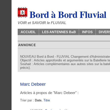
Bord à Bord Fluvial
VOIR et SAVOIR le FLUVIAL
ACCUEIL
LES ANTENNES BaB
INFOS
DIVER
ANNONCE
NOUVEAU Bord à Bord - FLUVIAL Changement d'Administrate
Objectif : Articles approfondis et argumentés sur la Batellerie 
Souhait : Articles complémentaires aux autres sites sur la batell
précis).
Marc Debeer
Articles à propos de "Marc Debeer" :
Trier par :
Date
,
Titre