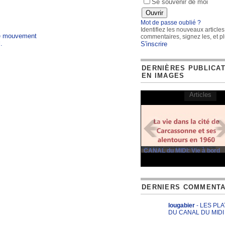
Se souvenir de moi
Mot de passe oublié ?
Identifiez les nouveaux articles
le mouvement
commentaires, signez les, et pl
.
S'inscrire
DERNIÈRES PUBLICA
EN IMAGES
Articles
CANAL du MIDI: Vie à bord
DERNIERS COMMENTA
lougabier
- LES PL
DU CANAL DU MIDI