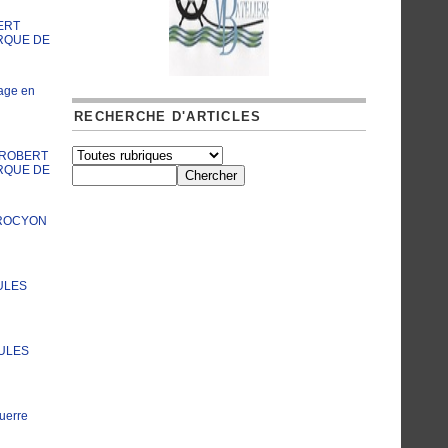
ERT
RQUE DE
age en
RECHERCHE D'ARTICLES
A ROBERT
RQUE DE
PROCYON
ULES
JULES
uerre