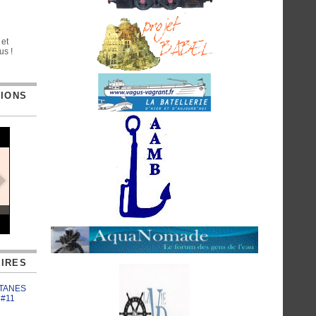
 et
us !
TIONS
IRES
ATANES
 #11