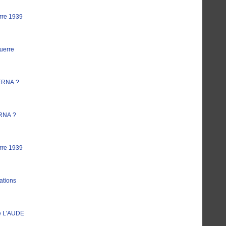
rre 1939
uerre
ERNA ?
RNA ?
rre 1939
ations
e L'AUDE