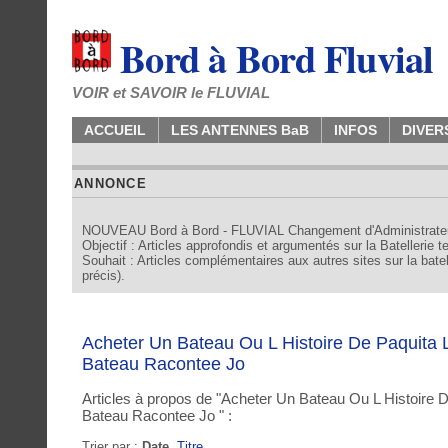
Bord à Bord Fluvial
VOIR et SAVOIR le FLUVIAL
ACCUEIL
LES ANTENNES BaB
INFOS
DIVER
ANNONCE
NOUVEAU Bord à Bord - FLUVIAL Changement d'Administrate
Objectif : Articles approfondis et argumentés sur la Batellerie 
Souhait : Articles complémentaires aux autres sites sur la batell
précis).
Acheter Un Bateau Ou L Histoire De Paquita 
Bateau Racontee Jo
Articles à propos de "Acheter Un Bateau Ou L Histoire 
Bateau Racontee Jo " :
Trier par :
Date
,
Titre