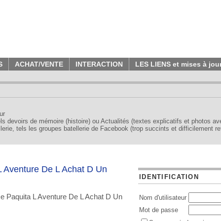
S
ACHAT/VENTE
INTERACTION
LES LIENS et mises à jou
ur
tels devoirs de mémoire (histoire) ou Actualités (textes explicatifs et photos a
erie, tels les groupes batellerie de Facebook (trop succints et difficilement re
L Aventure De L Achat D Un
IDENTIFICATION
De Paquita L Aventure De L Achat D Un
Nom d'utilisateur
Mot de passe