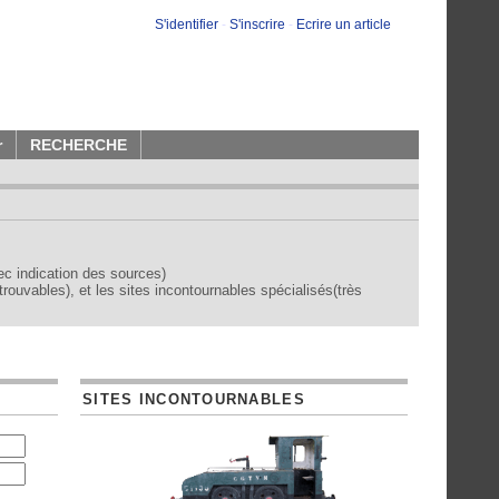
S'identifier
-
S'inscrire
-
Ecrire un article
r
RECHERCHE
vec indication des sources)
trouvables), et les sites incontournables spécialisés(très
SITES INCONTOURNABLES