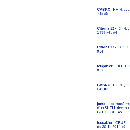
CABRO
- RHIN: gue
>45 #5
Citerna 12
- RHIN: g
1939 >45 #4
Citerna 12
- EX CIT
#14
lougabier
- EX CITE
#13
CABRO
- RHIN: gue
>45 #3
jams
- Les transform
d'un SHELL devenu
GERICAULT #6
lougabier
- CRUE d
du 30-11-2014 #9