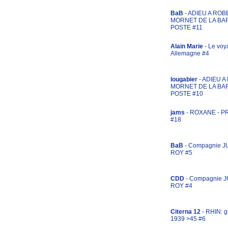
BaB
- ADIEU A ROB
MORNET DE LA BA
POSTE #11
Alain Marie
- Le voy
Allemagne #4
lougabier
- ADIEU 
MORNET DE LA BA
POSTE #10
jams
- ROXANE - 
#18
BaB
- Compagnie J
ROY #5
CDD
- Compagnie 
ROY #4
Citerna 12
- RHIN: g
1939 >45 #6