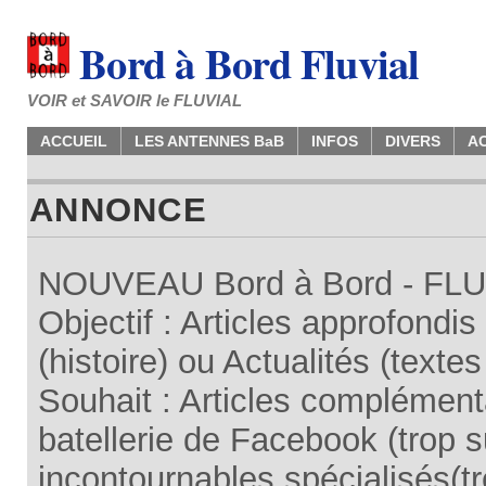
Bord à Bord Fluvial
VOIR et SAVOIR le FLUVIAL
ACCUEIL
LES ANTENNES BaB
INFOS
DIVERS
A
ANNONCE
NOUVEAU Bord à Bord - FLUV
Objectif : Articles approfondi
(histoire) ou Actualités (texte
Souhait : Articles complémenta
batellerie de Facebook (trop su
incontournables spécialisés(tr