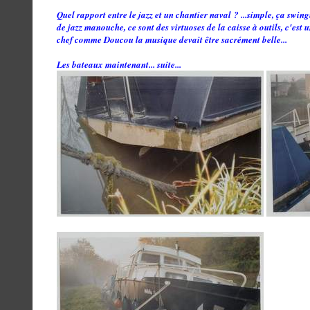
Quel rapport entre le jazz et un chantier naval ? ...simple, ça swin
de jazz manouche, ce sont des virtuoses de la caisse à outils, c'est 
chef comme Doucou la musique devait être sacrément belle...
Les bateaux maintenant... suite...