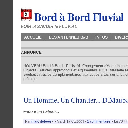
Bord à Bord Fluvial
VOIR et SAVOIR le FLUVIAL
ACCUEIL
LES ANTENNES BaB
INFOS
DIVER
ANNONCE
NOUVEAU Bord à Bord - FLUVIAL Changement d'Administrate
Objectif : Articles approfondis et argumentés sur la Batellerie 
Souhait : Articles complémentaires aux autres sites sur la batell
précis).
Un Homme, Un Chantier... D.Maubac
encore un bateau...
Par
marc debeer
•
• Mardi 17/03/2009 •
1 commentaire
• Lu 7044 f