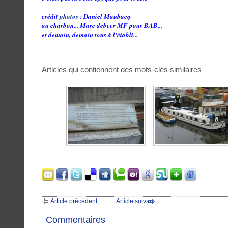
crédit
photos
: Daniel Maubacq
au charbon... Marc debeer MF pour BAB...
et demain, demain tous à l'établi...
Articles qui contiennent des mots-clés similaires
Article précédent
Article suivant
Commentaires