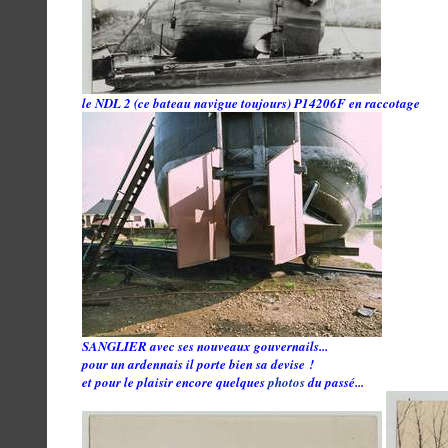
le NDL 2 (ce bateau navigue toujours) P14206F en raccotage
SANGLIER avec ses nouveaux gouvernails...
pour un ardennais il porte bien sa devise !
et pour le plaisir encore quelques
photos
du passé...