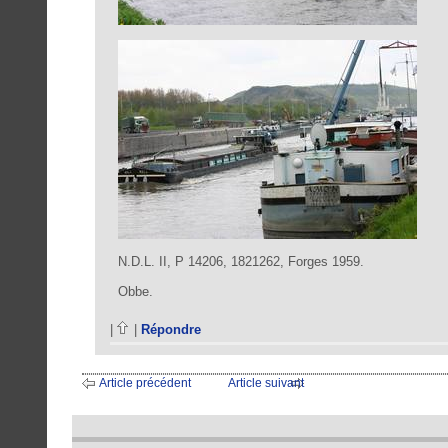
N.D.L. II, P 14206, 1821262, Forges 1959.
Obbe.
|
|
Répondre
Article précédent
Article suivant