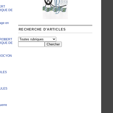
ERT
RQUE DE
age en
RECHERCHE D'ARTICLES
A ROBERT
RQUE DE
PROCYON
ULES
JULES
uerre