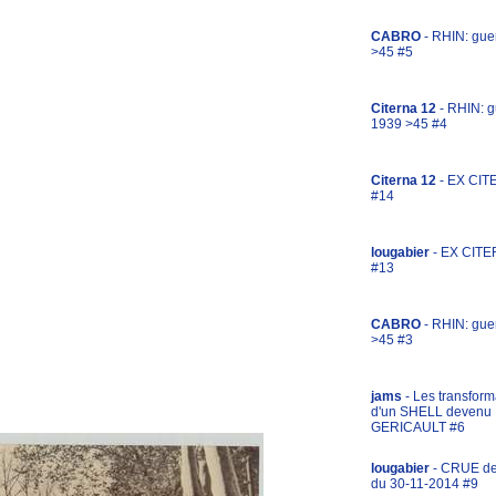
CABRO
- RHIN: gue
>45 #5
Citerna 12
- RHIN: g
1939 >45 #4
Citerna 12
- EX CIT
#14
lougabier
- EX CITE
#13
CABRO
- RHIN: gue
>45 #3
jams
- Les transform
d'un SHELL devenu
GERICAULT #6
lougabier
- CRUE d
du 30-11-2014 #9