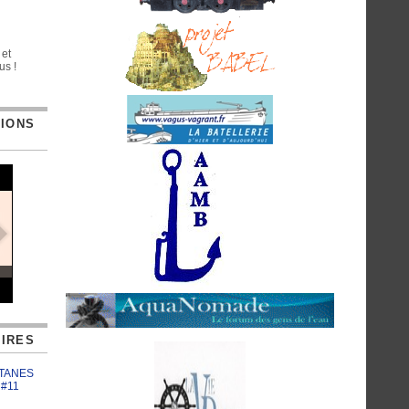
 et
us !
TIONS
IRES
ATANES
 #11