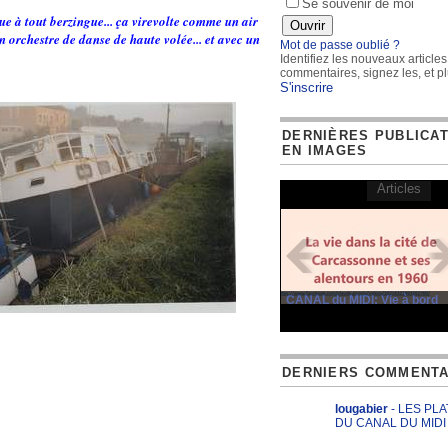
Se souvenir de moi
gue à tout berzingue... ça virevolte comme un air
un orchestre de danse de haute volée... et avec un
Mot de passe oublié ?
Identifiez les nouveaux articles
commentaires, signez les, et pl
S'inscrire
DERNIÈRES PUBLICA
EN IMAGES
Articles
CANAL du MIDI: Vie à bord
DERNIERS COMMENTA
lougabier
- LES PL
DU CANAL DU MIDI