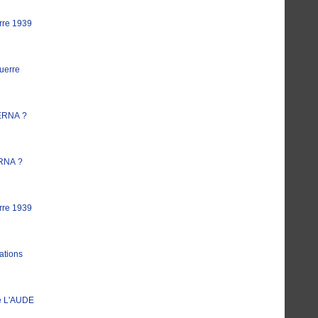
rre 1939
uerre
ERNA ?
RNA ?
rre 1939
ations
e L'AUDE