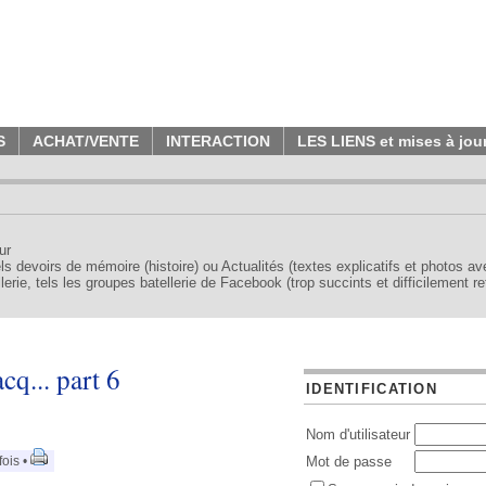
S
ACHAT/VENTE
INTERACTION
LES LIENS et mises à jou
ur
tels devoirs de mémoire (histoire) ou Actualités (textes explicatifs et photos a
erie, tels les groupes batellerie de Facebook (trop succints et difficilement re
q... part 6
IDENTIFICATION
Nom d'utilisateur
ois •
Mot de passe