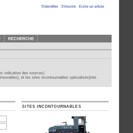
S'identifier
-
S'inscrire
-
Ecrire un article
r
RECHERCHE
vec indication des sources)
trouvables), et les sites incontournables spécialisés(très
SITES INCONTOURNABLES