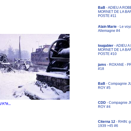
BaB
- ADIEU A ROB
MORNET DE LA BA
POSTE #11
Alain Marie
- Le voy
Allemagne #4
lougabier
- ADIEU 
MORNET DE LA BA
POSTE #10
jams
- ROXANE - 
#18
BaB
- Compagnie J
ROY #5
CDD
- Compagnie 
1970...
ROY #4
Citerna 12
- RHIN: g
1939 >45 #6