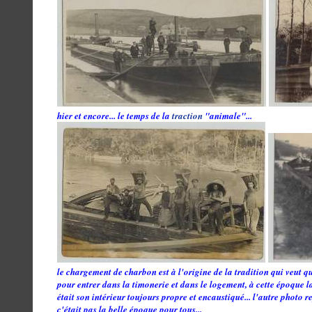
hier et encore... le temps de la
traction
"animale"...
le chargement de charbon est à l'origine de la tradition qui veut q
pour entrer dans la timonerie et dans le logement, à cette époque la
était son intérieur toujours propre et encaustiqué... l'autre photo 
c'était pas la belle époque pour tous...