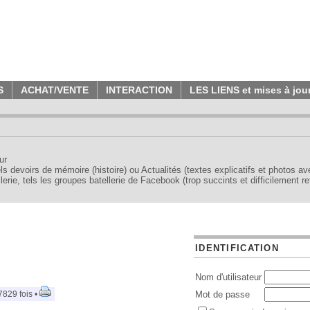
S
ACHAT/VENTE
INTERACTION
LES LIENS et mises à jou
ur
tels devoirs de mémoire (histoire) ou Actualités (textes explicatifs et photos a
erie, tels les groupes batellerie de Facebook (trop succints et difficilement re
IDENTIFICATION
Nom d'utilisateur
7829 fois •
Mot de passe