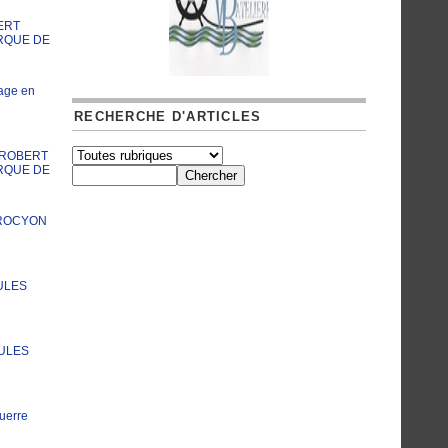
ERT
RQUE DE
age en
RECHERCHE D'ARTICLES
A ROBERT
RQUE DE
PROCYON
ULES
JULES
uerre