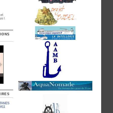
 et
us !
TIONS
IRES
ATANES
 #11