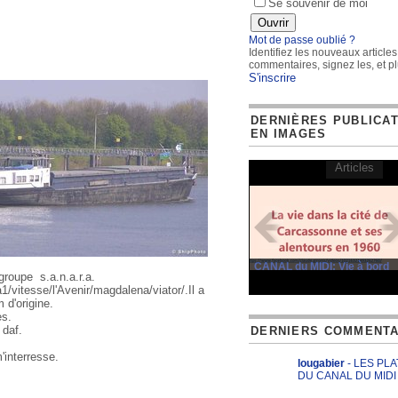
Se souvenir de moi
Mot de passe oublié ?
Identifiez les nouveaux articles
commentaires, signez les, et pl
S'inscrire
DERNIÈRES PUBLICA
EN IMAGES
Articles
CANAL du MIDI: Vie à bord
groupe s.a.n.a.r.a.
a1/vitesse/l'Avenir/magdalena/viator/.Il a
 d'origine.
es.
 daf.
DERNIERS COMMENTA
interresse.
lougabier
- LES PL
DU CANAL DU MIDI