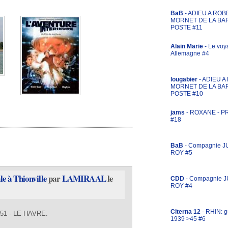
BaB
- ADIEU A ROB
MORNET DE LA BA
POSTE #11
Alain Marie
- Le voy
Allemagne #4
lougabier
- ADIEU 
MORNET DE LA BA
POSTE #10
jams
- ROXANE - 
#18
BaB
- Compagnie J
ROY #5
le à Thionville
par
LAMIRAAL
le
CDD
- Compagnie 
ROY #4
Citerna 12
- RHIN: g
1 - LE HAVRE.
1939 >45 #6