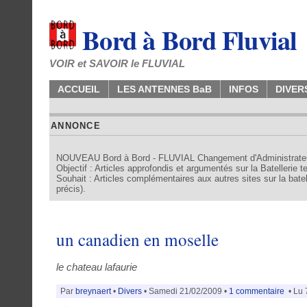
Bord à Bord Fluvial
VOIR et SAVOIR le FLUVIAL
ACCUEIL
LES ANTENNES BaB
INFOS
DIVER
ANNONCE
NOUVEAU Bord à Bord - FLUVIAL Changement d'Administrate
Objectif : Articles approfondis et argumentés sur la Batellerie 
Souhait : Articles complémentaires aux autres sites sur la batell
précis).
un canadien en moselle
le chateau lafaurie
Par
breynaert
•
Divers
• Samedi 21/02/2009 •
1 commentaire
• Lu 