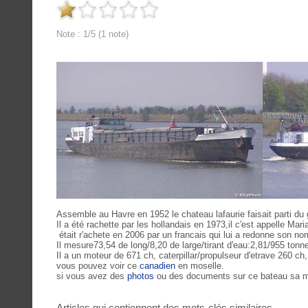
Note : 1/5 (1 note)
Assemble au Havre en 1952 le chateau lafaurie faisait parti du 
Il a été rachette par les hollandais en 1973,il c'est appelle Mari
était r'achete en 2006 par un francais qui lui a redonne son nom
Il mesure73,54 de long/8,20 de large/tirant d'eau:2,81/955 tonn
Il a un moteur de 671 ch, caterpillar/propulseur d'etrave 260 ch,
vous pouvez voir ce
canadien
en moselle.
si vous avez des
photos
ou des documents sur ce bateau sa m'
Articles qui contiennent des mots-clés similaires