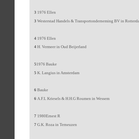
3
1976 Ellen
3
Westerstad Handels & Transportonderneming BV in Rotter
4
1976 Ellen
4
H. Vermeer in Oud Beijerland
5
1976 Bauke
5
K. Langius in Amsterdam
6
Bauke
6
A.F.L Kriesels & H.H.G Roumen in Wessem
7
1980Ernest R
7
G.K. Roza in Terneuzen