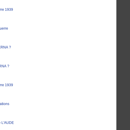
rre 1939
uerre
ERNA ?
RNA ?
rre 1939
ations
e L'AUDE