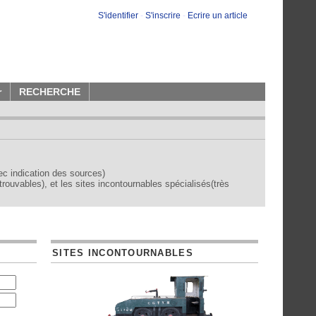
S'identifier
-
S'inscrire
-
Ecrire un article
r
RECHERCHE
vec indication des sources)
trouvables), et les sites incontournables spécialisés(très
SITES INCONTOURNABLES