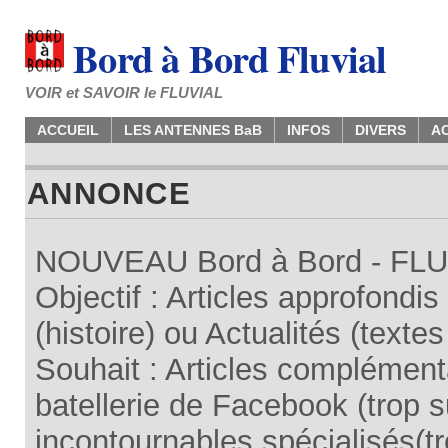
Bord à Bord Fluvial
VOIR et SAVOIR le FLUVIAL
ACCUEIL
LES ANTENNES BaB
INFOS
DIVERS
A
ANNONCE
NOUVEAU Bord à Bord - FLUV
Objectif : Articles approfondi
(histoire) ou Actualités (texte
Souhait : Articles complémenta
batellerie de Facebook (trop su
incontournables spécialisés(tr