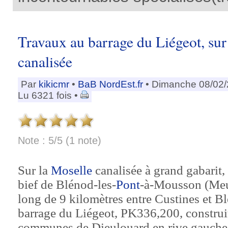
Travaux au barrage du Liégeot, sur
canalisée
Par
kikicmr
•
BaB NordEst.fr
• Dimanche 08/02/
Lu 6321 fois •
Note : 5/5 (1 note)
Sur la
Moselle
canalisée à grand gabarit,
bief de Blénod-les-
Pont
-à-Mousson (Meu
long de 9 kilomètres entre Custines et Blé
barrage du Liégeot, PK336,200, construit
communes de Dieulouard en rive gauche e