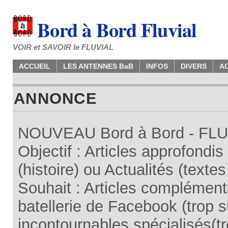
Bord à Bord Fluvial
VOIR et SAVOIR le FLUVIAL
ACCUEIL
LES ANTENNES BaB
INFOS
DIVERS
A
ANNONCE
NOUVEAU Bord à Bord - FLUV
Objectif : Articles approfondi
(histoire) ou Actualités (texte
Souhait : Articles complémenta
batellerie de Facebook (trop su
incontournables spécialisés(tr