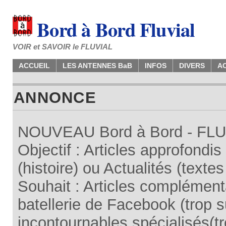
Bord à Bord Fluvial
VOIR et SAVOIR le FLUVIAL
ACCUEIL
LES ANTENNES BaB
INFOS
DIVERS
A
ANNONCE
NOUVEAU Bord à Bord - FLUV
Objectif : Articles approfondi
(histoire) ou Actualités (texte
Souhait : Articles complémenta
batellerie de Facebook (trop su
incontournables spécialisés(tr