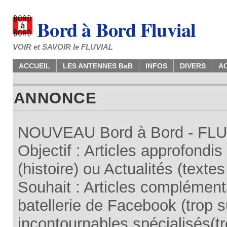
Bord à Bord Fluvial
VOIR et SAVOIR le FLUVIAL
ACCUEIL
LES ANTENNES BaB
INFOS
DIVERS
A
ANNONCE
NOUVEAU Bord à Bord - FLUV
Objectif : Articles approfondi
(histoire) ou Actualités (texte
Souhait : Articles complémenta
batellerie de Facebook (trop su
incontournables spécialisés(tr