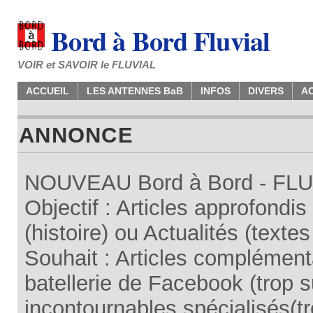
Bord à Bord Fluvial
VOIR et SAVOIR le FLUVIAL
ACCUEIL
LES ANTENNES BaB
INFOS
DIVERS
A
ANNONCE
NOUVEAU Bord à Bord - FLUV
Objectif : Articles approfondi
(histoire) ou Actualités (texte
Souhait : Articles complémenta
batellerie de Facebook (trop su
incontournables spécialisés(tr