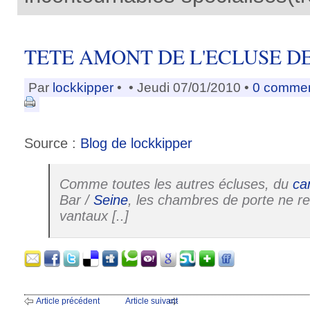
TETE AMONT DE L'ECLUSE D
Par
lockkipper
•
• Jeudi 07/01/2010 •
0 commen
Source :
Blog de lockkipper
Comme toutes les autres écluses, du
ca
Bar /
Seine
, les chambres de porte ne r
vantaux [..]
Article précédent
Article suivant