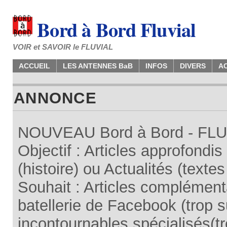
Bord à Bord Fluvial
VOIR et SAVOIR le FLUVIAL
ACCUEIL
LES ANTENNES BaB
INFOS
DIVERS
A
ANNONCE
NOUVEAU Bord à Bord - FLUV
Objectif : Articles approfondi
(histoire) ou Actualités (texte
Souhait : Articles complémenta
batellerie de Facebook (trop su
incontournables spécialisés(tr