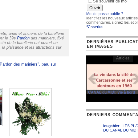
Se souvenir de moi
Mot de passe oublié ?
Identifiez les nouveaux articles
commentaires, signez les, et pl
S'inscrire
té, amis et anciens de la batellerie
rer le 39e
Pardon
des mariniers, fixé
DERNIÈRES PUBLICA
té de la batellerie ont ouvert un
EN IMAGES
 la plaisance et les attractions sur
Articles
Pardon des mariniers", paru sur
CANAL du MIDI: Vie à bord
DERNIERS COMMENTA
lougabier
- LES PL
DU CANAL DU MIDI