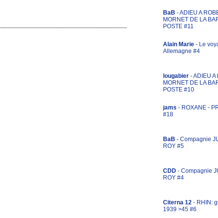
BaB
- ADIEU A ROB
MORNET DE LA BA
POSTE #11
Alain Marie
- Le voy
Allemagne #4
lougabier
- ADIEU 
MORNET DE LA BA
POSTE #10
jams
- ROXANE - 
#18
BaB
- Compagnie J
ROY #5
CDD
- Compagnie 
ROY #4
Citerna 12
- RHIN: g
1939 >45 #6