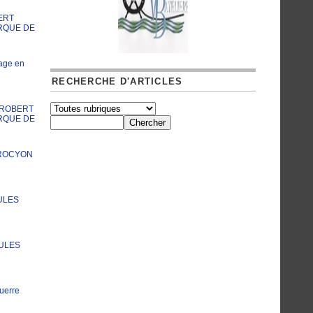
ERT
RQUE DE
age en
RECHERCHE D'ARTICLES
A ROBERT
RQUE DE
PROCYON
ULES
JULES
uerre