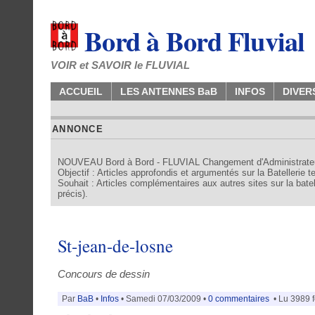
Bord à Bord Fluvial
VOIR et SAVOIR le FLUVIAL
ACCUEIL
LES ANTENNES BaB
INFOS
DIVER
ANNONCE
NOUVEAU Bord à Bord - FLUVIAL Changement d'Administrate
Objectif : Articles approfondis et argumentés sur la Batellerie 
Souhait : Articles complémentaires aux autres sites sur la batell
précis).
St-jean-de-losne
Concours de dessin
Par
BaB
•
Infos
• Samedi 07/03/2009 •
0 commentaires
• Lu 3989 f