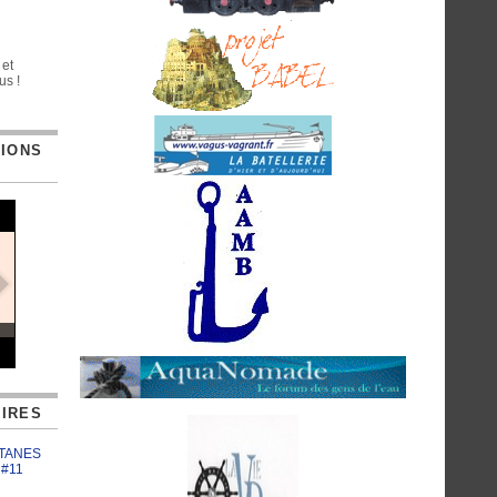
 et
us !
TIONS
IRES
ATANES
 #11