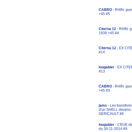
CABRO
- RHIN: gue
>45 #5
Citerna 12
- RHIN: g
1939 >45 #4
Citerna 12
- EX CIT
#14
lougabier
- EX CITE
#13
CABRO
- RHIN: gue
>45 #3
jams
- Les transform
d'un SHELL devenu
GERICAULT #6
lougabier
- CRUE d
du 30-11-2014 #9