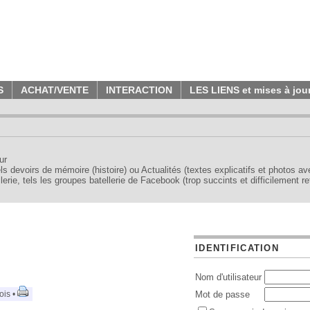
S
ACHAT/VENTE
INTERACTION
LES LIENS et mises à jou
ur
tels devoirs de mémoire (histoire) ou Actualités (textes explicatifs et photos a
erie, tels les groupes batellerie de Facebook (trop succints et difficilement re
IDENTIFICATION
Nom d'utilisateur
ois •
Mot de passe