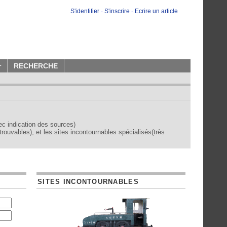
S'identifier
-
S'inscrire
-
Ecrire un article
r
RECHERCHE
vec indication des sources)
trouvables), et les sites incontournables spécialisés(très
SITES INCONTOURNABLES