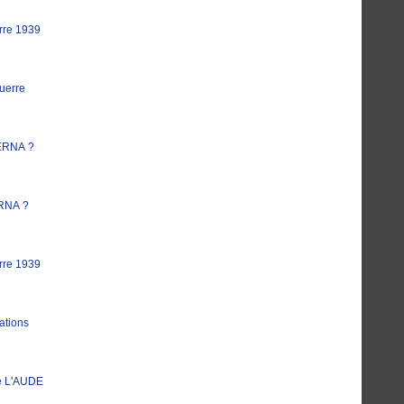
rre 1939
uerre
ERNA ?
RNA ?
rre 1939
ations
e L'AUDE