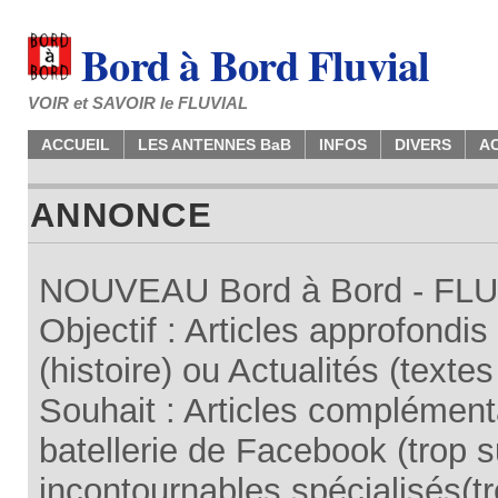
Bord à Bord Fluvial
VOIR et SAVOIR le FLUVIAL
ACCUEIL
LES ANTENNES BaB
INFOS
DIVERS
A
ANNONCE
NOUVEAU Bord à Bord - FLUV
Objectif : Articles approfondi
(histoire) ou Actualités (texte
Souhait : Articles complémenta
batellerie de Facebook (trop su
incontournables spécialisés(tr