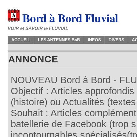
Bord à Bord Fluvial
VOIR et SAVOIR le FLUVIAL
ACCUEIL
LES ANTENNES BaB
INFOS
DIVERS
A
ANNONCE
NOUVEAU Bord à Bord - FLUV
Objectif : Articles approfondi
(histoire) ou Actualités (texte
Souhait : Articles complémenta
batellerie de Facebook (trop su
incontournables spécialisés(tr